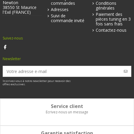
Newton
commandes
Conditions
38550 St Maurice
générales
Adresses
l'Exil (FRANCE)
Paiement des
Suivi de
pièces tuning en 3
commande invité
fois sans frais
Contactez-nous
Suivez-nous
Newsletter
Inscrivez-vous à notre newsletter pour recevoir des
offres exclusives.
Service client
Ecrivez-nous un message
Garantie satisfaction