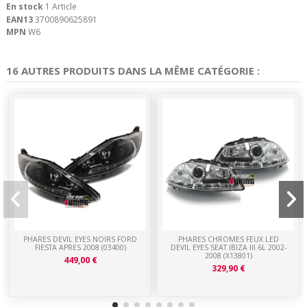
En stock
1 Article
EAN13
3700890625891
MPN
W6
16 AUTRES PRODUITS DANS LA MÊME CATÉGORIE :
PHARES DEVIL EYES NOIRS FORD
PHARES CHROMES FEUX LED
FIESTA APRES 2008 (03400)
DEVIL EYES SEAT IBIZA III 6L 2002-
2008 (X13801)
449,00 €
329,90 €