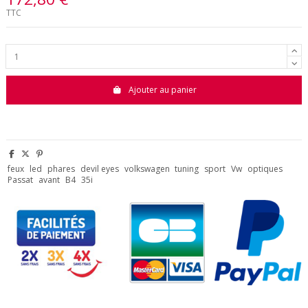
TTC
Ajouter au panier
feux
led
phares
devil eyes
volkswagen
tuning
sport
Vw
optiques
Passat
avant
B4
35i