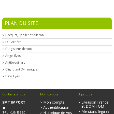
PLAN DU SITE
Becquet, Spoiler et Aileron
Feu Arrière
Elargisseur de voie
Angel Eyes
Antibrouillard
Clignotant Dynamique
Devil Eyes
Contactez-nous
Mon compte
A propos
SMT IMPORT
Mon compte
Livraison France
et DOM TOM
Authentification
Mentions légales
145 Rue Isaac
Historique de vos