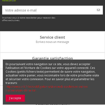
Newsletter
Inscrivez-vous à notre newsletter pour recevoir des
offres exclusives.
Service client
Ecrivez-nous un message
Garantie satisfaction
Vous disposez de 14 jours pour changer d'avis et être remboursé
En poursuivant votre navigation sur ce site, vous devez accepter
l’utilisation et l'écriture de Cookies sur votre appareil connecté. Ces
Cookies (petits fichiers texte) permettent de suivre votre navigation,
Paiement 100% sécurisé
actualiser votre panier, vous reconnaitre lors de votre prochaine visite
et sécuriser votre connexion. Pour en savoir plus et paramétrer les
Carte bancaire, PayPal, 3 fois sans frais, virement bancaire
traceurs:
http://www.cnil.fr/vos-obligations/sites-web-cookies-et-autres-
traceurs/que-dit-la-loi/
Livraison Internationale
Expédition en France, en Europe et vers tous les DOM-TOM
J'accepte
© 2026 Europetuning.com