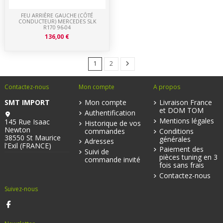
FEU ARRIÈRE GAUCHE (CÔTÉ
CONDUCTEUR) MERCEDES SLK
R170 96-04
136,00 €
1
2
Contactez-nous
Mon compte
A propos
SMT IMPORT
Mon compte
Livraison France
et DOM TOM
Authentification
Mentions légales
145 Rue Isaac
Historique de vos
Newton
commandes
Conditions
38550 St Maurice
générales
Adresses
l'Exil (FRANCE)
Paiement des
Suivi de
pièces tuning en 3
commande invité
fois sans frais
Contactez-nous
Suivez-nous