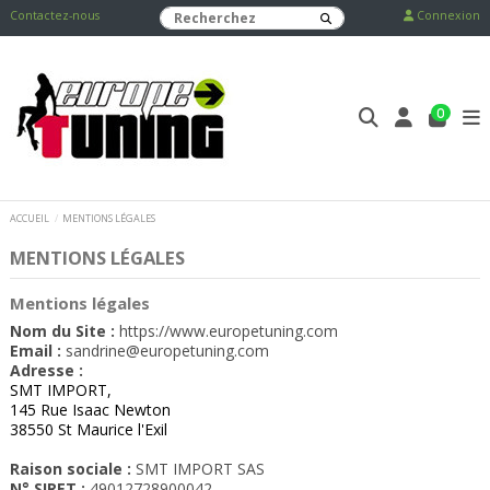
Contactez-nous
Connexion
0
ACCUEIL
MENTIONS LÉGALES
MENTIONS LÉGALES
Mentions légales
Nom du Site :
https://www.europetuning.com
Email :
sandrine@europetuning.com
Adresse :
SMT IMPORT,
145 Rue Isaac Newton
38550 St Maurice l'Exil
Raison sociale :
SMT IMPORT SAS
N° SIRET :
49012728900042