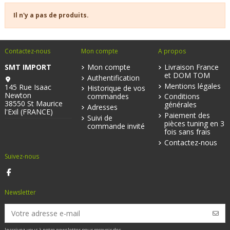
Il n'y a pas de produits.
Contactez-nous
Mon compte
A propos
SMT IMPORT
Mon compte
Livraison France
et DOM TOM
Authentification
Mentions légales
145 Rue Isaac
Historique de vos
Newton
commandes
Conditions
38550 St Maurice
générales
Adresses
l'Exil (FRANCE)
Paiement des
Suivi de
pièces tuning en 3
commande invité
fois sans frais
Contactez-nous
Suivez-nous
Newsletter
Inscrivez-vous à notre newsletter pour recevoir des