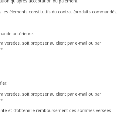
ation qu'après acceptation du paiement.
us les éléments constitutifs du contrat (produits commandés,
mmande antérieure.
a versées, soit proposer au client par e-mail ou par
re.
ier.
a versées, soit proposer au client par e-mail ou par
re.
de vente et d’obtenir le remboursement des sommes versées