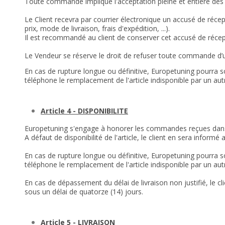
Toute commande implique l'acceptation pleine et entière des 
Le Client recevra par courrier électronique un accusé de réc
prix, mode de livraison, frais d'expédition, ...).
Il est recommandé au client de conserver cet accusé de réce
Le Vendeur se réserve le droit de refuser toute commande d’un
En cas de rupture longue ou définitive, Europetuning pourra s
téléphone le remplacement de l'article indisponible par un autr
Article 4 - DISPONIBILITE
Europetuning s'engage à honorer les commandes reçues dans l
A défaut de disponibilité de l'article, le client en sera inform
En cas de rupture longue ou définitive, Europetuning pourra s
téléphone le remplacement de l'article indisponible par un autr
En cas de dépassement du délai de livraison non justifié, le 
sous un délai de quatorze (14) jours.
Article 5 - LIVRAISON