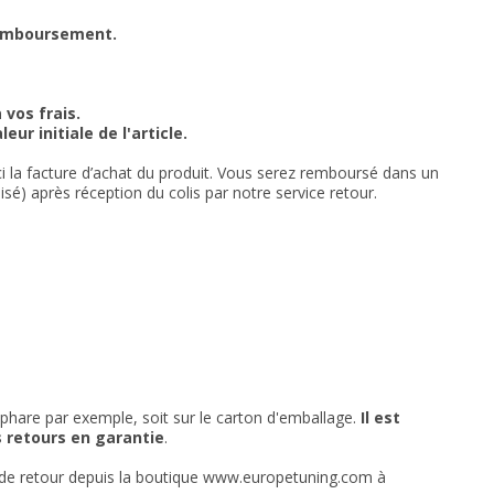
 remboursement.
 vos frais.
r initiale de l'article.
-ci la facture d’achat du produit. Vous serez remboursé dans un
é) après réception du colis par notre service retour.
le phare par exemple, soit sur le carton d'emballage.
Il est
s retours en garantie
.
de de retour depuis la boutique www.europetuning.com à