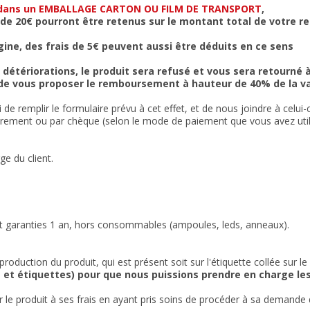
ée dans un EMBALLAGE CARTON OU FILM DE TRANSPORT
,
 de 20€ pourront être retenus sur le montant total de votre
gine, des frais de 5€ peuvent aussi être déduits en ce sens
e détériorations,
le produit sera refusé et vous sera retourné à
e vous proposer le remboursement à hauteur de 40% de la valeu
 de remplir le formulaire prévu à cet effet, et de nous joindre à celui
rement ou par chèque (selon le mode de paiement que vous avez utilis
ge du client.
t garanties 1 an, hors consommables (ampoules, leds, anneaux).
 production du produit, qui est présent soit sur l'étiquette collée sur 
 et étiquettes) pour que nous puissions prendre en charge le
er le produit à ses frais en ayant pris soins de procéder à sa deman