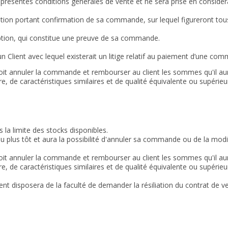
présentes conditions générales de vente et ne sera prise en considér
eption portant confirmation de sa commande, sur lequel figureront to
ption, qui constitue une preuve de sa commande.
 Client avec lequel existerait un litige relatif au paiement d’une co
oit annuler la commande et rembourser au client les sommes qu'il aur
e, de caractéristiques similaires et de qualité équivalente ou supérieu
a limite des stocks disponibles.
é au plus tôt et aura la possibilité d'annuler sa commande ou de la modif
oit annuler la commande et rembourser au client les sommes qu'il aur
e, de caractéristiques similaires et de qualité équivalente ou supérieu
client disposera de la faculté de demander la résiliation du contrat 