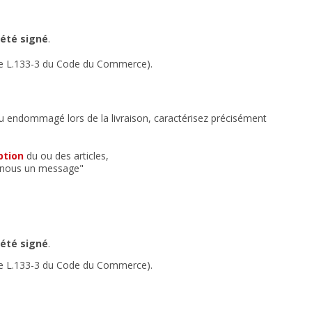
 été signé
.
le L.133-3 du Code du Commerce).
ou endommagé lors de la livraison, caractérisez précisément
ption
du ou des articles,
z-nous un message"
 été signé
.
le L.133-3 du Code du Commerce).