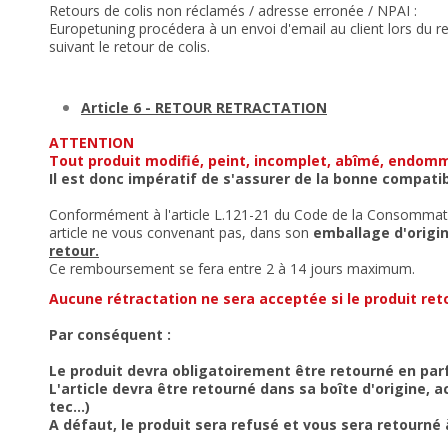
Retours de colis non réclamés / adresse erronée / NPAI :
Europetuning procédera à un envoi d'email au client lors du re
suivant le retour de colis.
Article 6 - RETOUR RETRACTATION
ATTENTION
Tout produit modifié, peint, incomplet, abîmé, endommag
Il est donc impératif de s'assurer de la bonne compatib
Conformément à l'article L.121-21 du Code de la Consommati
article ne vous convenant pas, dans son
emballage d'origin
retour.
Ce remboursement se fera entre 2 à 14 jours maximum.
Aucune rétractation ne sera acceptée si le produit re
Par conséquent :
Le produit devra obligatoirement être retourné en pa
L'article devra être retourné dans sa boîte d'origine
tec...)
A défaut, le produit sera refusé et vous sera retourné à