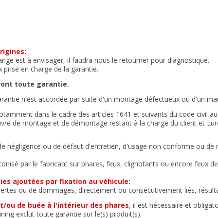
rigines:
ge est à envisager, il faudra nous le retourner pour diagnostique.
 prise en charge de la garantie.
ront toute garantie.
garantie n'est accordée par suite d'un montage défectueux ou d'un mau
otamment dans le cadre des articles 1641 et suivants du code civil a
d'œuvre de montage et de démontage restant à la charge du client et 
 de négligence ou de défaut d'entretien, d'usage non conforme ou de
onisé par le fabricant sur phares, feux, clignotants ou encore feux de 
es ajoutées par fixation au véhicule:
pertes ou de dommages, directement ou consécutivement liés, résulta
et/ou de buée à l'intérieur des phares
, il est nécessaire et obligato
ing exclut toute garantie sur le(s) produit(s).