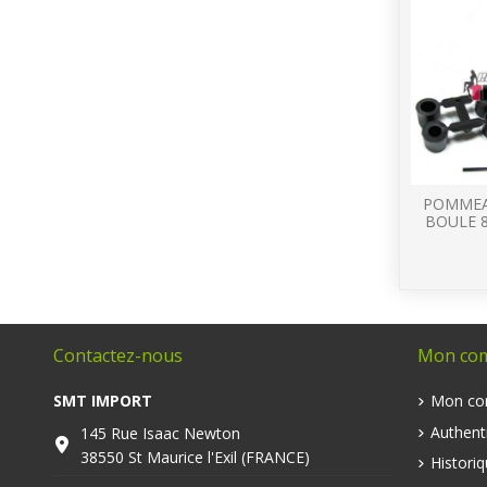
POMMEAU
BOULE 8
Contactez-nous
Mon co
SMT IMPORT
Mon co
Authenti
145 Rue Isaac Newton
38550 St Maurice l'Exil (FRANCE)
Histori