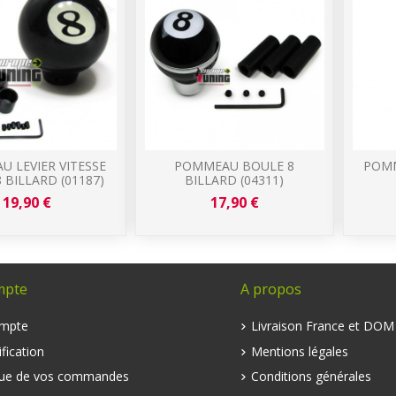
 LEVIER VITESSE
POMMEAU BOULE 8
POMM
 BILLARD (01187)
BILLARD (04311)
19,90 €
17,90 €
mpte
A propos
mpte
Livraison France et DO
fication
Mentions légales
que de vos commandes
Conditions générales