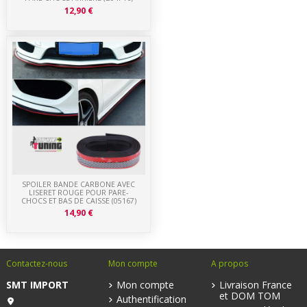
12,90 €
SPOILER BANDE CARBONE AVEC
LISERET ROUGE POUR PARE-
CHOCS ET BAS DE CAISSE (05167)
14,90 €
Contactez-nous
Mon compte
A propos
SMT IMPORT
Mon compte
Livraison France
et DOM TOM
Authentification