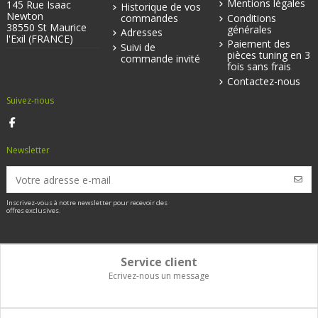
Mentions légales
145 Rue Isaac
Historique de vos
Newton
commandes
Conditions
38550 St Maurice
générales
Adresses
l'Exil (FRANCE)
Paiement des
Suivi de
pièces tuning en 3
commande invité
fois sans frais
Contactez-nous
Suivez-nous
Newsletter
Inscrivez-vous à notre newsletter pour recevoir des
offres exclusives.
Service client
Ecrivez-nous un message