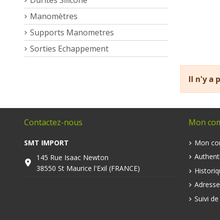
Manomètres
Supports Manometres
Sorties Echappement
Il n'y a
Contactez-nous
Mon co
SMT IMPORT
Mon co
Authenti
145 Rue Isaac Newton
38550 St Maurice l'Exil (FRANCE)
Histori
Adresse
Suivi d