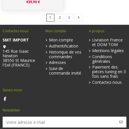
439,90 €
1
2
3
Contactez-nous
Mon compte
A propos
SMT IMPORT
Mon compte
Livraison France
et DOM TOM
Authentification
Mentions légales
145 Rue Isaac
Historique de vos
Newton
commandes
Conditions
38550 St Maurice
générales
Adresses
l'Exil (FRANCE)
Paiement des
Suivi de
pièces tuning en 3
commande invité
fois sans frais
Contactez-nous
Suivez-nous
Newsletter