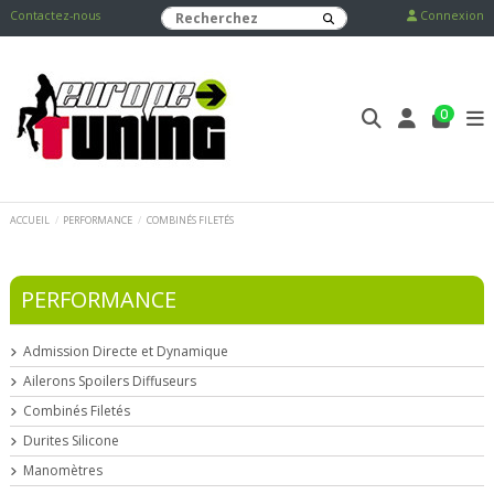
Contactez-nous
Connexion
0
ACCUEIL
PERFORMANCE
COMBINÉS FILETÉS
PERFORMANCE
Admission Directe et Dynamique
Ailerons Spoilers Diffuseurs
Combinés Filetés
Durites Silicone
Manomètres