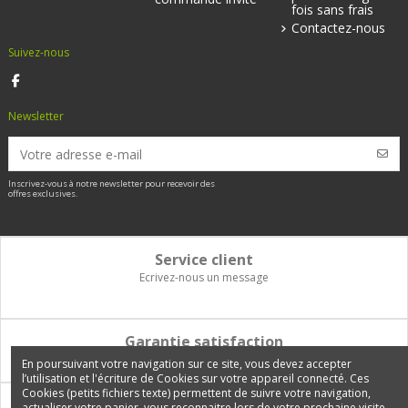
fois sans frais
Contactez-nous
Suivez-nous
Newsletter
Inscrivez-vous à notre newsletter pour recevoir des
offres exclusives.
Service client
Ecrivez-nous un message
Garantie satisfaction
Vous disposez de 14 jours pour changer d'avis et être remboursé
En poursuivant votre navigation sur ce site, vous devez accepter
l’utilisation et l'écriture de Cookies sur votre appareil connecté. Ces
Cookies (petits fichiers texte) permettent de suivre votre navigation,
Paiement 100% sécurisé
actualiser votre panier, vous reconnaitre lors de votre prochaine visite