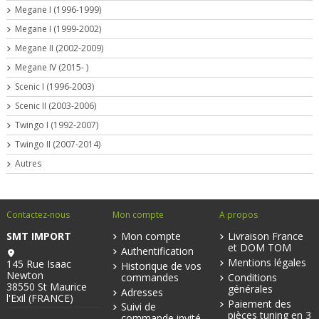
Megane I (1996-1999)
Megane I (1999-2002)
Megane II (2002-2009)
Megane IV (2015- )
Scenic I (1996-2003)
Scenic II (2003-2006)
Twingo I (1992-2007)
Twingo II (2007-2014)
Autres
Contactez-nous
Mon compte
A propos
SMT IMPORT
Mon compte
Livraison France
et DOM TOM
Authentification
Mentions légales
145 Rue Isaac
Historique de vos
Newton
commandes
Conditions
38550 St Maurice
générales
Adresses
l'Exil (FRANCE)
Paiement des
Suivi de
pièces tuning en 3
commande invité