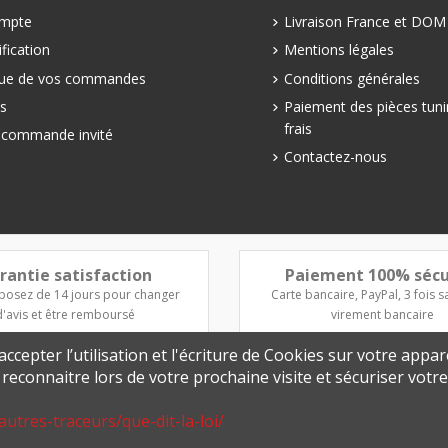
mpte
Livraison France et DO
fication
Mentions légales
que de vos commandes
Conditions générales
s
Paiement des pièces tuni
frais
e commande invité
Contactez-nous
rantie satisfaction
Paiement 100% sécu
posez de 14 jours pour changer
Carte bancaire, PayPal, 3 fois sa
d'avis et être remboursé
virement bancaire
ccepter l’utilisation et l'écriture de Cookies sur votre appar
s reconnaitre lors de votre prochaine visite et sécuriser vot
autres-traceurs/que-dit-la-loi/