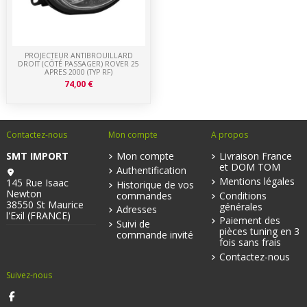
PROJECTEUR ANTIBROUILLARD
DROIT (CÔTÉ PASSAGER) ROVER 25
APRES 2000 (TYP RF)
74,00 €
Contactez-nous
Mon compte
A propos
SMT IMPORT
Mon compte
Livraison France
et DOM TOM
Authentification
Mentions légales
145 Rue Isaac
Historique de vos
Newton
commandes
Conditions
38550 St Maurice
générales
Adresses
l'Exil (FRANCE)
Paiement des
Suivi de
pièces tuning en 3
commande invité
fois sans frais
Contactez-nous
Suivez-nous