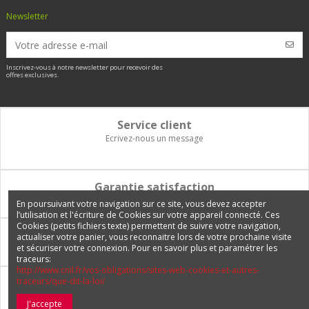
Newsletter
Inscrivez-vous à notre newsletter pour recevoir des
offres exclusives.
Service client
Ecrivez-nous un message
Garantie satisfaction
Vous disposez de 14 jours pour changer d'avis et être remboursé
En poursuivant votre navigation sur ce site, vous devez accepter
l’utilisation et l'écriture de Cookies sur votre appareil connecté. Ces
Cookies (petits fichiers texte) permettent de suivre votre navigation,
Paiement 100% sécurisé
actualiser votre panier, vous reconnaitre lors de votre prochaine visite
et sécuriser votre connexion. Pour en savoir plus et paramétrer les
Carte bancaire, PayPal, 3 fois sans frais, virement bancaire
traceurs:
http://www.cnil.fr/vos-obligations/sites-web-cookies-et-autres-
traceurs/que-dit-la-loi/
Livraison Internationale
Expédition en France, en Europe et vers tous les DOM-TOM
J'accepte