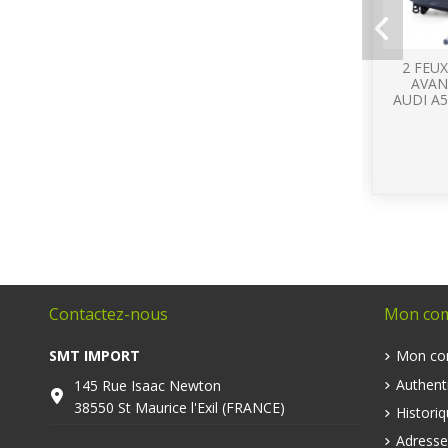
2 FEU
AVAN
AUDI A5
Contactez-nous
Mon co
SMT IMPORT
Mon co
Authenti
145 Rue Isaac Newton
38550 St Maurice l'Exil (FRANCE)
Histori
Adresse