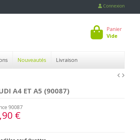
Connexion
Panier
Vide
ons
Nouveautés
Livraison
DI A4 ET A5 (90087)
nce
90087
,90 €