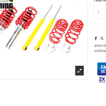
Tous m
amorti
volksw