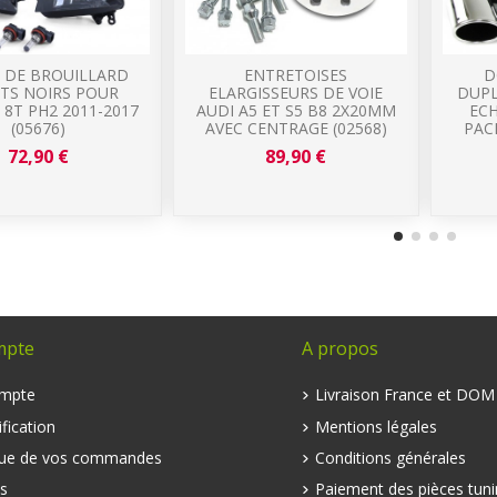
X DE BROUILLARD
ENTRETOISES
D
TS NOIRS POUR
ELARGISSEURS DE VOIE
DUPL
 8T PH2 2011-2017
AUDI A5 ET S5 B8 2X20MM
EC
(05676)
AVEC CENTRAGE (02568)
PACK
72,90 €
89,90 €
mpte
A propos
mpte
Livraison France et DO
fication
Mentions légales
que de vos commandes
Conditions générales
s
Paiement des pièces tuni