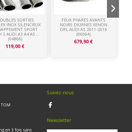
OUBLES SORTIES
FEUX PHARES AVANTS
EX INOX SILENCIEUX
NOIRS DIURNES XENON
HAPPEMENT SPORT
DRL AUDI A5 2011-2016
 S AUDI A3 A4 A5 ...
(06064)
CA
(04866)
679,90 €
119,00 €
Suivez-nous
M TOM
Newsletter
ng en 3 fois sans