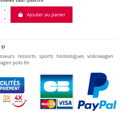
odèles sauf Quattro
Ajouter au panier
sseurs
ressorts
sports
homologues
volkswagen
agen polo 6n