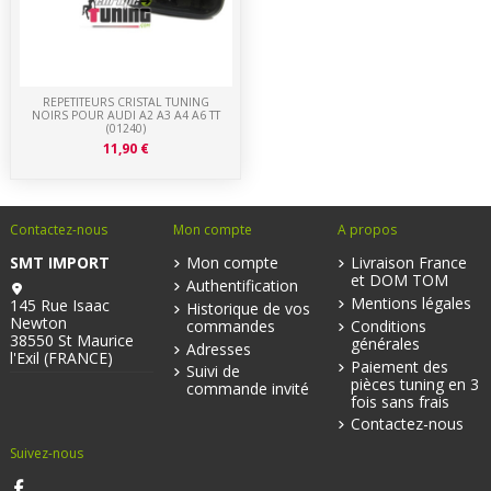
REPETITEURS CRISTAL TUNING
NOIRS POUR AUDI A2 A3 A4 A6 TT
(01240)
11,90 €
Contactez-nous
Mon compte
A propos
SMT IMPORT
Mon compte
Livraison France
et DOM TOM
Authentification
Mentions légales
145 Rue Isaac
Historique de vos
Newton
commandes
Conditions
38550 St Maurice
générales
Adresses
l'Exil (FRANCE)
Paiement des
Suivi de
pièces tuning en 3
commande invité
fois sans frais
Contactez-nous
Suivez-nous