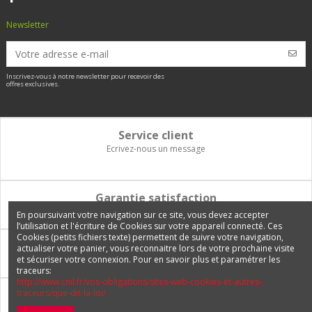
Newsletter
Inscrivez-vous à notre newsletter pour recevoir des
offres exclusives.
Service client
Ecrivez-nous un message
Garantie satisfaction
Vous disposez de 14 jours pour changer d'avis et être remboursé
En poursuivant votre navigation sur ce site, vous devez accepter
l’utilisation et l'écriture de Cookies sur votre appareil connecté. Ces
Cookies (petits fichiers texte) permettent de suivre votre navigation,
Paiement 100% sécurisé
actualiser votre panier, vous reconnaitre lors de votre prochaine visite
et sécuriser votre connexion. Pour en savoir plus et paramétrer les
Carte bancaire, PayPal, 3 fois sans frais, virement bancaire
traceurs:
http://www.cnil.fr/vos-obligations/sites-web-cookies-et-autres-
traceurs/que-dit-la-loi/
Livraison Internationale
Expédition en France, en Europe et vers tous les DOM-TOM