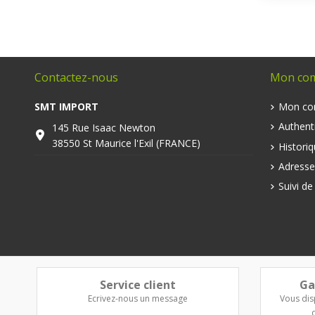
Contactez-nous
Mon co
SMT IMPORT
Mon co
Authenti
145 Rue Isaac Newton
38550 St Maurice l'Exil (FRANCE)
Histori
Adresse
Suivi d
Service client
Ga
Ecrivez-nous un message
Vous dis