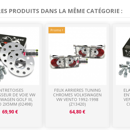
RES PRODUITS DANS LA MÊME CATÉGORIE :
Promo !
NTRETOISES
FEUX ARRIERES TUNING
EL
SSEUR DE VOIE VW
CHROMES VOLKSWAGEN
EN
WAGEN GOLF III,
VW VENTO 1992-1998
VE
 2X5MM (02498)
(Z13420)
C
69,90 €
64,80 €