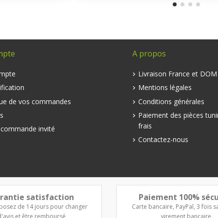
mpte
A propos
mpte
Livraison France et DO
fication
Mentions légales
que de vos commandes
Conditions générales
s
Paiement des pièces tuni
frais
e commande invité
Contactez-nous
rantie satisfaction
Paiement 100% sécu
posez de 14 jours pour changer
Carte bancaire, PayPal, 3 fois sa
d'avis et être remboursé
virement bancaire