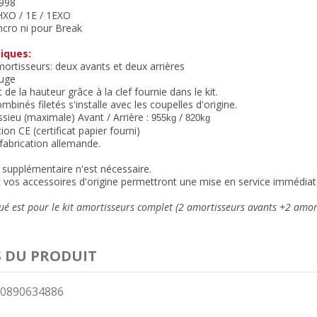
998
HXO / 1E / 1EXO
ncro ni pour Break
iques:
mortisseurs: deux avants et deux arrières
uge
de la hauteur grâce à la clef fournie dans le kit.
ombinés filetés s'installe avec les coupelles d'origine.
sieu (maximale) Avant / Arrière :
/
955kg
820kg
on CE (certificat papier fourni)
 fabrication allemande.
supplémentaire n'est nécessaire.
et vos accessoires d'origine permettront une mise en service immédiat
ué est pour le kit amortisseurs complet (2 amortisseurs avants +2 amorti
S DU PRODUIT
0890634886