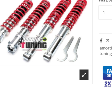
Pas pou
amorti
tuning