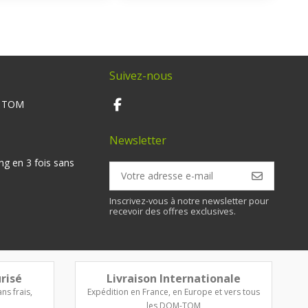
Suivez-nous
M TOM
Newsletter
ng en 3 fois sans
Inscrivez-vous à notre newsletter pour
recevoir des offres exclusives.
risé
Livraison Internationale
ns frais,
Expédition en France, en Europe et vers tous
les DOM-TOM