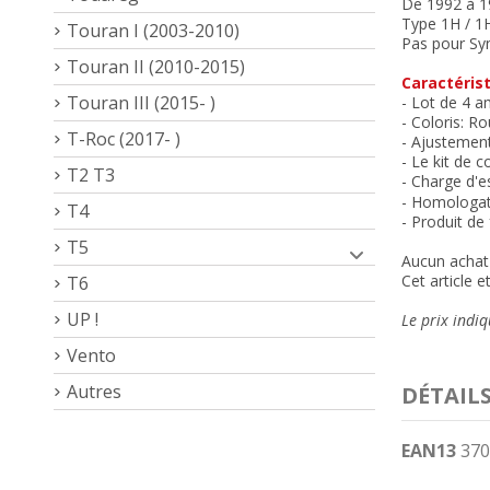
De 1992 à 1
Type 1H / 1
Touran I (2003-2010)
Pas pour
Sy
Touran II (2010-2015)
Caractérist
Touran III (2015- )
- Lot de 4 a
- Coloris: R
o
T-Roc (2017- )
- Ajustement 
- Le kit de c
T2 T3
-
Charge d'es
- Homologati
T4
- Produit de
T5
Aucun achat 
Cet article 
T6
UP !
Le prix indiq
Vento
Autres
DÉTAIL
EAN13
370