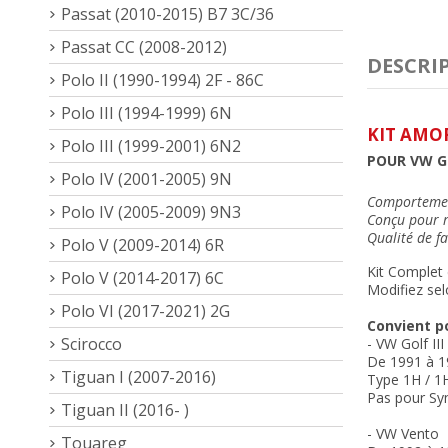
Passat (2010-2015) B7 3C/36
Passat CC (2008-2012)
DESCRI
Polo II (1990-1994) 2F - 86C
Polo III (1994-1999) 6N
KIT AMOR
Polo III (1999-2001) 6N2
POUR VW G
Polo IV (2001-2005) 9N
Comportement
Polo IV (2005-2009) 9N3
Conçu pour r
Qualité de fa
Polo V (2009-2014) 6R
Kit Complet 
Polo V (2014-2017) 6C
Modifiez sel
Polo VI (2017-2021) 2G
Convient p
Scirocco
- VW Golf III
De 1991 à 1
Tiguan I (2007-2016)
Type 1H / 1
Pas pour
Sy
Tiguan II (2016- )
- VW Vento
Touareg