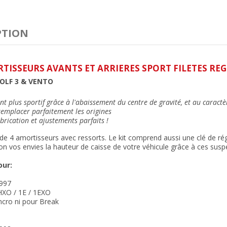
PTION
TISSEURS AVANTS ET ARRIERES SPORT FILETES RE
OLF 3 & VENTO
 plus sportif grâce à l'abaissement du centre de gravité, et au caractè
emplacer parfaitement les origines
brication et ajustements parfait
s !
de 4 amortisseurs avec ressorts. Le kit comprend aussi une clé de ré
on vos envies la hauteur de caisse de votre véhicule grâce à ces susp
our:
997
HXO / 1E / 1EXO
ncro ni pour Break