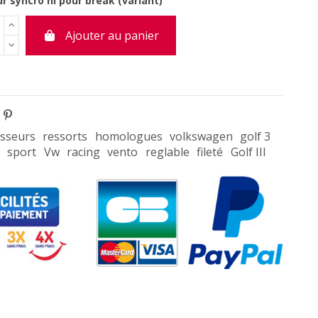
r syncro ni pour break (variant)
Ajouter au panier
sseurs
ressorts
homologues
volkswagen
golf 3
sport
Vw
racing
vento
reglable
fileté
Golf III