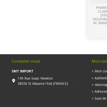
PHARE
CLIG
DYN
VOLKSW
6C BAND
Contactez-nous
Mon co
SMT IMPORT
Mon co
Authenti
145 Rue Isaac Newton
38550 St Maurice l'Exil (FRANCE)
Histori
Adresse
Suivi d