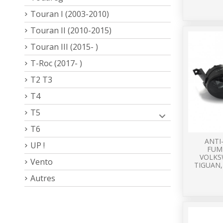
Touran I (2003-2010)
Touran II (2010-2015)
Touran III (2015- )
T-Roc (2017- )
T2 T3
T4
T5
T6
ANTI
UP !
FUM
VOLKS
Vento
TIGUAN,
Autres