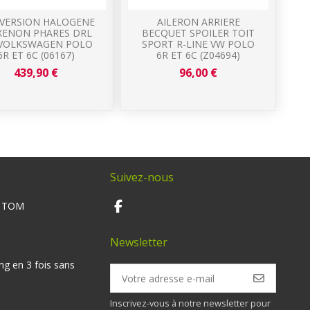
VERSION HALOGENE
AILERON ARRIERE
XENON PHARES DRL
BECQUET SPOILER TOIT
VOLKSWAGEN POLO
SPORT R-LINE VW POLO
6R ET 6C (06167)
6R ET 6C (Z04694)
439,90 €
96,00 €
Suivez-nous
M TOM
Newsletter
ng en 3 fois sans
Inscrivez-vous à notre newsletter pour