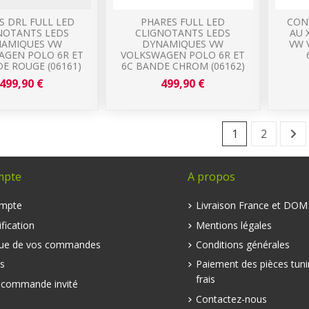
S DRL FULL LED
PHARES FULL LED
CON
NOTANTS LEDS
CLIGNOTANTS LEDS
AU 
AMIQUES VW
DYNAMIQUES VW
VW 
AGEN POLO 6R ET
VOLKSWAGEN POLO 6R ET
E ROUGE (06161)
6C BANDE CHROM (06162)
499,90 €
499,90 €
1
2
mpte
A propos
mpte
Livraison France et DO
fication
Mentions légales
que de vos commandes
Conditions générales
s
Paiement des pièces tuni
frais
e commande invité
Contactez-nous