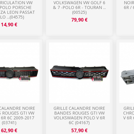
RICULATION VW
VOLKSWAGEN VW GOLF 6
NOIR
 POLO PORSCHE
& 7 -POLO 6R - TOURAN ...
6R /
IZA LEON PASSAT
(00525)
LO ...(04575)
79,90 €
14,90 €
 CALANDRE NOIRE
GRILLE CALANDRE NOIRE
GRIL
 ROUGES GTI VW
BANDES ROUGES GTI VW
CHRO
 6R 6C 2009-2017
VOLKSWAGEN POLO V 6R
V 6R 
(03741)
6C (04167)
62,90 €
57,90 €