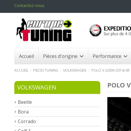
Contactez-nous
Accueil
Pièces d'origine
Performance
ACCUEIL
PIECES TUNING
VOLKSWAGEN
POLO V (2009-2014) 6R
POLO V
VOLKSWAGEN
Beetle
Bora
Corrado
Golf 1