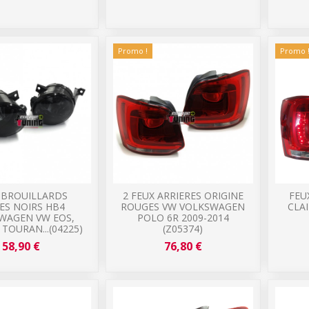
Promo !
Promo 
-BROUILLARDS
2 FEUX ARRIERES ORIGINE
FEU
ES NOIRS HB4
ROUGES VW VOLKSWAGEN
CLA
WAGEN VW EOS,
POLO 6R 2009-2014
 TOURAN...(04225)
(Z05374)
58,90 €
76,80 €