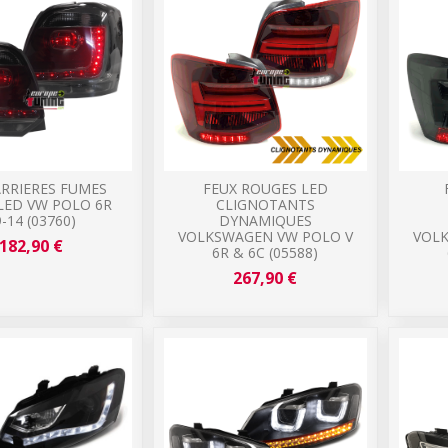
ARRIERES FUMES
FEUX ROUGES LED
LED VW POLO 6R
CLIGNOTANTS
-14 (03760)
DYNAMIQUES
VOLKSWAGEN VW POLO V
VOLK
182,90 €
6R & 6C (05588)
267,90 €