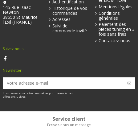
et DOM TOM
Authentification
Mentions légales
145 Rue Isaac
Historique de vos
Newton
commandes
Conditions
38550 St Maurice
générales
Adresses
l'Exil (FRANCE)
Paiement des
Suivi de
pièces tuning en 3
commande invité
fois sans frais
Contactez-nous
Suivez-nous
Newsletter
Inscrivez-vous à notre newsletter pour recevoir des
offres exclusives.
Service client
Ecrivez-nous un message