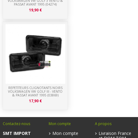
VOLKSWAGEN VW GOLF 3 VENTO &
PASSAT AVANT 1995 (04274)
19,90 €
REPETITEURS CLIGNOTANTS NOIRS
VOLKSWAGEN VW GOLF III - VENTO
& PASSAT AVANT 1995 (03869)
17,90 €
Contactez-nous
Mon compte
A propos
SMT IMPORT
Mon compte
Livraison France