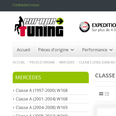
Contactez-nous
Accueil
Pièces d'origine
Performance
ACCUEIL
PIECES D'ORIGINE
MERCEDES
CLASSE E (2002-2006) W2
CLASSE
MERCEDES
Classe A (1997-2000) W168
Classe A (2001-2004) W168
Classe A (2004-2008) W169
Classe A (2008-2012) W169