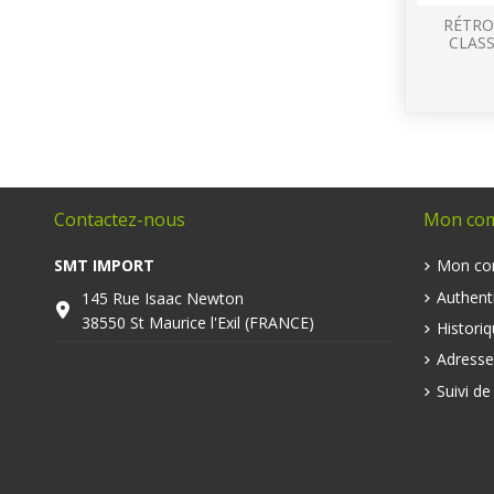
RÉTRO
CLASS
Contactez-nous
Mon co
SMT IMPORT
Mon co
Authenti
145 Rue Isaac Newton
38550 St Maurice l'Exil (FRANCE)
Histori
Adresse
Suivi d