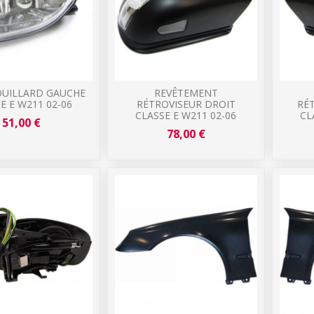
OUILLARD GAUCHE
REVÊTEMENT
E E W211 02-06
RÉTROVISEUR DROIT
RÉ
CLASSE E W211 02-06
CL
51,00 €
78,00 €