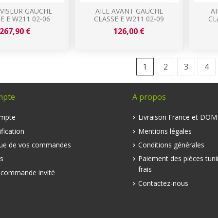
VISEUR GAUCHE
AILE AVANT GAUCHE
A
E E W211 02-06
CLASSE E W211 02-09
CL
267,90 €
126,00 €
1
2
3
4
mpte
A propos
mpte
Livraison France et DO
fication
Mentions légales
que de vos commandes
Conditions générales
s
Paiement des pièces tuni
frais
e commande invité
Contactez-nous