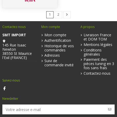
99,00 €
1
2
Contactez-nous
Mon compte
A propos
SMT IMPORT
Mon compte
Livraison France
et DOM TOM
Authentification
Mentions légales
145 Rue Isaac
Historique de vos
Newton
commandes
Conditions
38550 St Maurice
générales
Adresses
l'Exil (FRANCE)
Paiement des
Suivi de
pièces tuning en 3
commande invité
fois sans frais
Contactez-nous
Suivez-nous
Newsletter