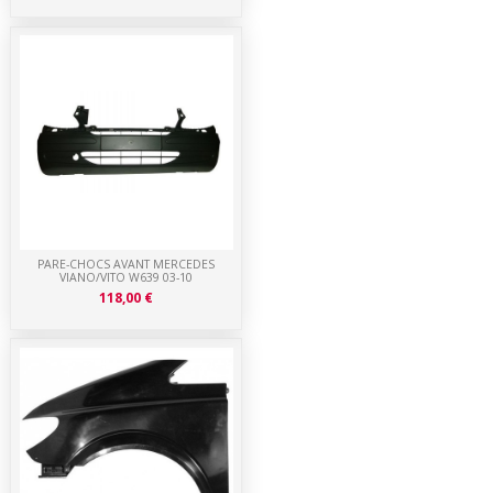
PARE-CHOCS AVANT MERCEDES
VIANO/VITO W639 03-10
118,00 €