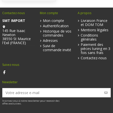
Contactez-nous
Mon compte
A propos
SMT IMPORT
Mon compte
Livraison France
et DOM TOM
Authentification
Mentions légales
145 Rue Isaac
Historique de vos
Newton
commandes
Conditions
38550 St Maurice
générales
Adresses
l'Exil (FRANCE)
Paiement des
Suivi de
pièces tuning en 3
commande invité
fois sans frais
Contactez-nous
Suivez-nous
Newsletter
Inscrivez-vous à notre newsletter pour recevoir des
offres exclusives.