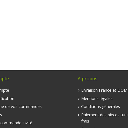
mpte
A propos
mpte
Livraison France et DO
fication
Mentions légales
que de vos commandes
Conditions générales
s
Paiement des pièces tuni
frais
e commande invité