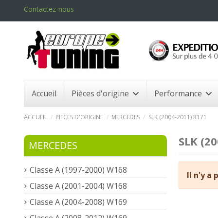
Contactez-nous
Accueil
Pièces d'origine
Performance
ACCUEIL
PIECES D'ORIGINE
MERCEDES
SLK (2004-2011) R171
SLK (2
MERCEDES
Classe A (1997-2000) W168
Il n'y a
Classe A (2001-2004) W168
Classe A (2004-2008) W169
Classe A (2008-2012) W169