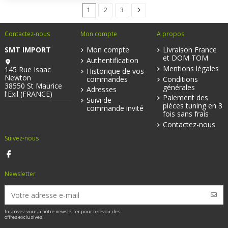
1
2
3
Contactez-nous
Mon compte
A propos
SMT IMPORT
Mon compte
Livraison France
et DOM TOM
Authentification
Mentions légales
145 Rue Isaac
Historique de vos
Newton
commandes
Conditions
38550 St Maurice
générales
Adresses
l'Exil (FRANCE)
Paiement des
Suivi de
pièces tuning en 3
commande invité
fois sans frais
Contactez-nous
Suivez-nous
Newsletter
Inscrivez-vous à notre newsletter pour recevoir des
offres exclusives.