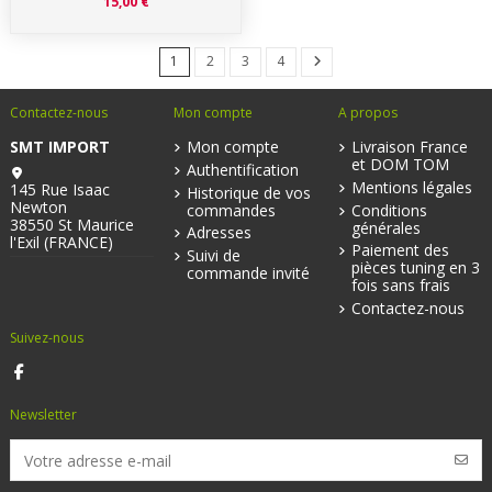
15,00 €
1
2
3
4
Contactez-nous
Mon compte
A propos
SMT IMPORT
Mon compte
Livraison France
et DOM TOM
Authentification
Mentions légales
145 Rue Isaac
Historique de vos
Newton
commandes
Conditions
38550 St Maurice
générales
Adresses
l'Exil (FRANCE)
Paiement des
Suivi de
pièces tuning en 3
commande invité
fois sans frais
Contactez-nous
Suivez-nous
Newsletter