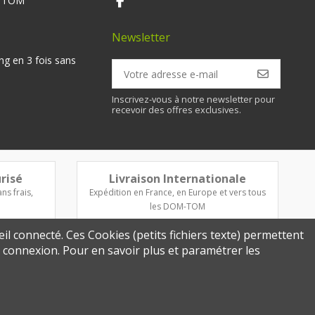
M TOM
Newsletter
ng en 3 fois sans
Inscrivez-vous à notre newsletter pour
recevoir des offres exclusives.
risé
Livraison Internationale
ns frais,
Expédition en France, en Europe et vers tous
les DOM-TOM
eil connecté. Ces Cookies (petits fichiers texte) permettent
re connexion. Pour en savoir plus et paramétrer les