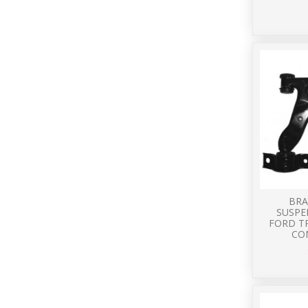
BRA
SUSPE
FORD T
CO