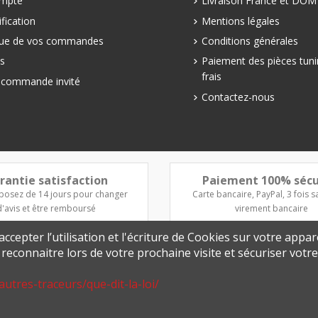
mpte
Livraison France et DO
fication
Mentions légales
que de vos commandes
Conditions générales
s
Paiement des pièces tuni
frais
e commande invité
Contactez-nous
rantie satisfaction
Paiement 100% sécu
posez de 14 jours pour changer
Carte bancaire, PayPal, 3 fois sa
d'avis et être remboursé
virement bancaire
ccepter l’utilisation et l'écriture de Cookies sur votre appar
s reconnaitre lors de votre prochaine visite et sécuriser vot
autres-traceurs/que-dit-la-loi/