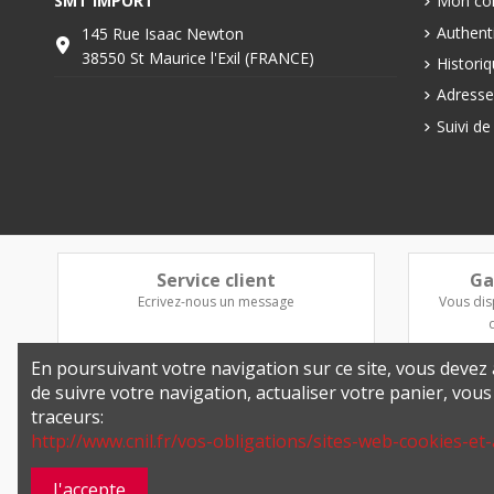
SMT IMPORT
Mon co
Authenti
145 Rue Isaac Newton
38550 St Maurice l'Exil (FRANCE)
Histori
Adresse
Suivi d
Service client
Ga
Ecrivez-nous un message
Vous dis
En poursuivant votre navigation sur ce site, vous devez a
de suivre votre navigation, actualiser votre panier, vou
traceurs:
http://www.cnil.fr/vos-obligations/sites-web-cookies-et-
J'accepte