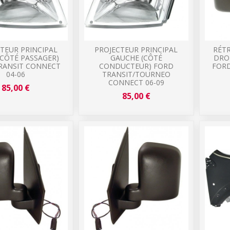
TEUR PRINCIPAL
PROJECTEUR PRINCIPAL
RÉTR
(CÔTÉ PASSAGER)
GAUCHE (CÔTÉ
DRO
RANSIT CONNECT
CONDUCTEUR) FORD
FORD
04-06
TRANSIT/TOURNEO
CONNECT 06-09
85,00 €
85,00 €