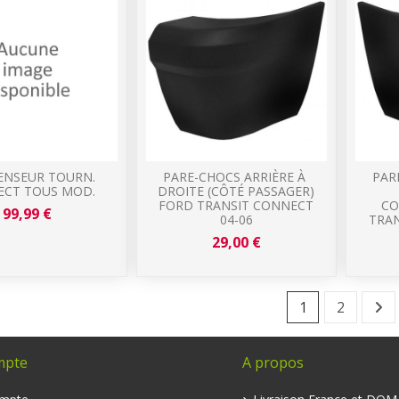
NSEUR TOURN.
PARE-CHOCS ARRIÈRE À
PAR
CT TOUS MOD.
DROITE (CÔTÉ PASSAGER)
FORD TRANSIT CONNECT
CO
99,99 €
04-06
TRAN
29,00 €
1
2
mpte
A propos