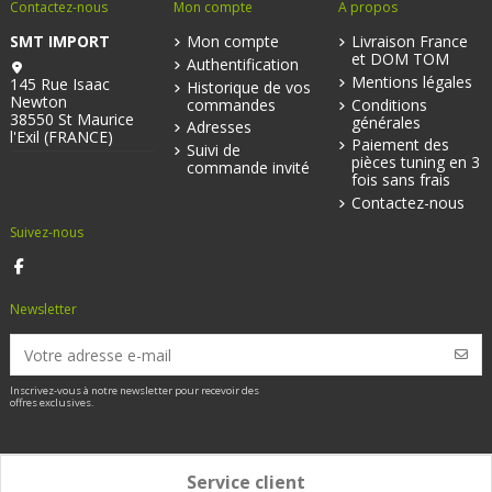
Contactez-nous
Mon compte
A propos
SMT IMPORT
Mon compte
Livraison France
et DOM TOM
Authentification
Mentions légales
145 Rue Isaac
Historique de vos
Newton
commandes
Conditions
38550 St Maurice
générales
Adresses
l'Exil (FRANCE)
Paiement des
Suivi de
pièces tuning en 3
commande invité
fois sans frais
Contactez-nous
Suivez-nous
Newsletter
Inscrivez-vous à notre newsletter pour recevoir des
offres exclusives.
Service client