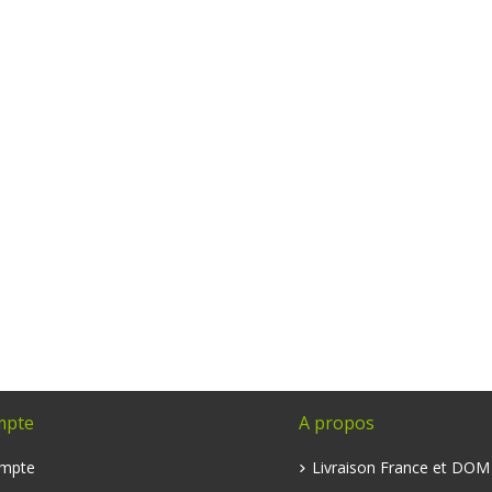
mpte
A propos
mpte
Livraison France et DO