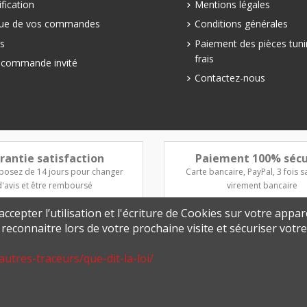
fication
Mentions légales
que de vos commandes
Conditions générales
s
Paiement des pièces tuni
frais
e commande invité
Contactez-nous
rantie satisfaction
Paiement 100% sécu
posez de 14 jours pour changer
Carte bancaire, PayPal, 3 fois sa
d'avis et être remboursé
virement bancaire
ccepter l’utilisation et l'écriture de Cookies sur votre appar
s reconnaitre lors de votre prochaine visite et sécuriser vot
autres-traceurs/que-dit-la-loi/