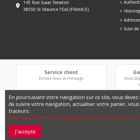
Authenti
145 Rue Isaac Newton
38550 St Maurice l'Exil (FRANCE)
Histori
Adresse
Suivi d
Service client
Ga
Ecrivez-nous un message
Vous dis
En poursuivant votre navigation sur ce site, vous devez a
de suivre votre navigation, actualiser votre panier, vou
traceurs:
http://www.cnil.fr/vos-obligations/sites-web-cookies-et-
J'accepte