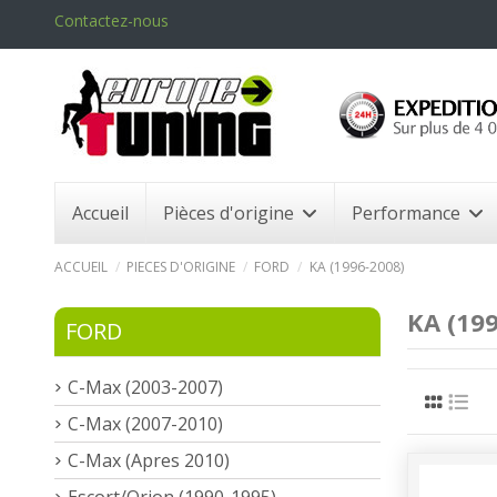
Contactez-nous
Accueil
Pièces d'origine
Performance
ACCUEIL
PIECES D'ORIGINE
FORD
KA (1996-2008)
KA (19
FORD
C-Max (2003-2007)
C-Max (2007-2010)
C-Max (Apres 2010)
Escort/Orion (1990-1995)