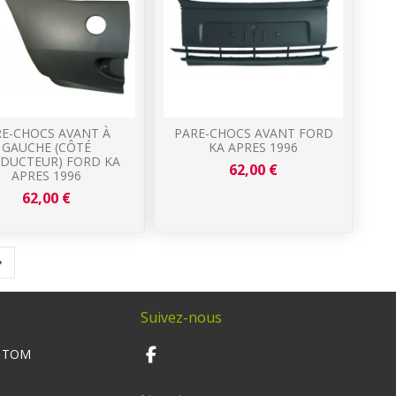
RE-CHOCS AVANT À
PARE-CHOCS AVANT FORD
GAUCHE (CÔTÉ
KA APRES 1996
DUCTEUR) FORD KA
62,00 €
APRES 1996
62,00 €
Suivez-nous
M TOM