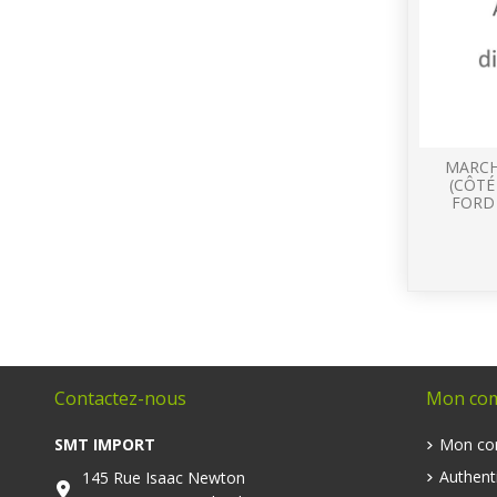
MARCH
(CÔT
FORD 
Contactez-nous
Mon co
SMT IMPORT
Mon co
Authenti
145 Rue Isaac Newton