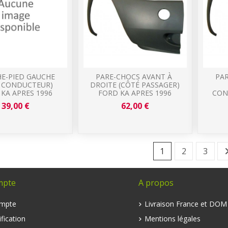
E-PIED GAUCHE
PARE-CHOCS AVANT À
PA
É CONDUCTEUR)
DROITE (CÔTÉ PASSAGER)
KA APRES 1996
FORD KA APRES 1996
CON
39,00 €
62,00 €
1
2
3
mpte
A propos
mpte
Livraison France et DO
fication
Mentions légales