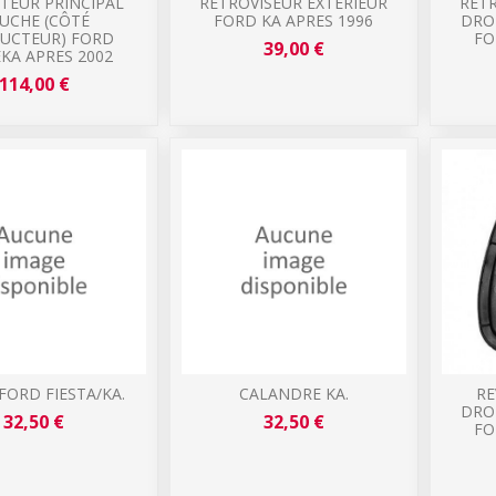
TEUR PRINCIPAL
RÉTROVISEUR EXTÉRIEUR
RÉTR
UCHE (CÔTÉ
FORD KA APRES 1996
DRO
UCTEUR) FORD
FO
39,00 €
KA APRES 2002
114,00 €
FORD FIESTA/KA.
CALANDRE KA.
RE
DRO
32,50 €
32,50 €
FO