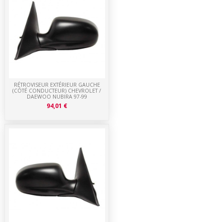
RÉTROVISEUR EXTÉRIEUR GAUCHE
(CÔTÉ CONDUCTEUR) CHEVROLET /
DAEWOO NUBIRA 97-99
94,01 €