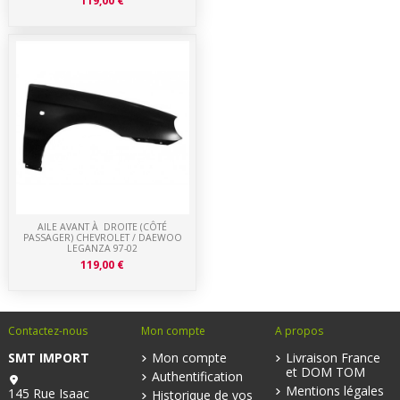
119,00 €
AILE AVANT À DROITE (CÔTÉ
PASSAGER) CHEVROLET / DAEWOO
LEGANZA 97-02
119,00 €
Contactez-nous
Mon compte
A propos
SMT IMPORT
Mon compte
Livraison France
et DOM TOM
Authentification
Mentions légales
145 Rue Isaac
Historique de vos