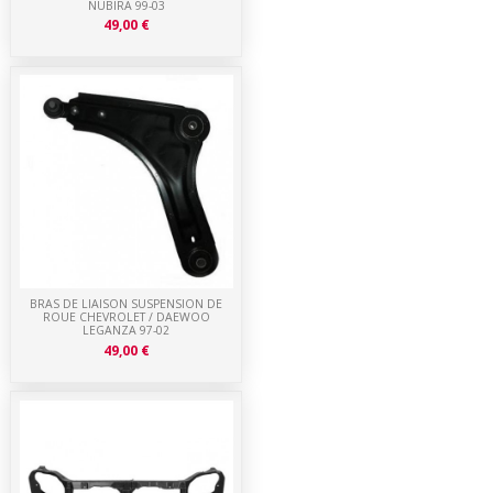
NUBIRA 99-03
49,00 €
BRAS DE LIAISON SUSPENSION DE
ROUE CHEVROLET / DAEWOO
LEGANZA 97-02
49,00 €