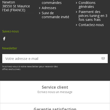
Newton
commandes
Conditions
38550 St Maurice
générales
Adresses
l'Exil (FRANCE)
Paiement des
Suivi de
pièces tuning en 3
commande invité
fois sans frais
Contactez-nous
Suivez-nous
Newsletter
Inscrivez-vous à notre newsletter pour recevoir des
offres exclusives.
Service client
Ecrivez-nous un message
Garantie satisfaction