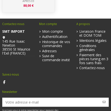
APRES 03
88,00 €
Contactez-nous
Mon compte
A propos
SMT IMPORT
Mon compte
Livraison France
et DOM TOM
Authentification
Mentions légales
145 Rue Isaac
Historique de vos
Newton
commandes
Conditions
38550 St Maurice
générales
Adresses
l'Exil (FRANCE)
Paiement des
Suivi de
pièces tuning en 3
commande invité
fois sans frais
Contactez-nous
Suivez-nous
Newsletter
Inscrivez-vous à notre newsletter pour recevoir des