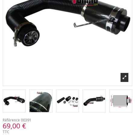
Référence
00391
69,00 €
TTC