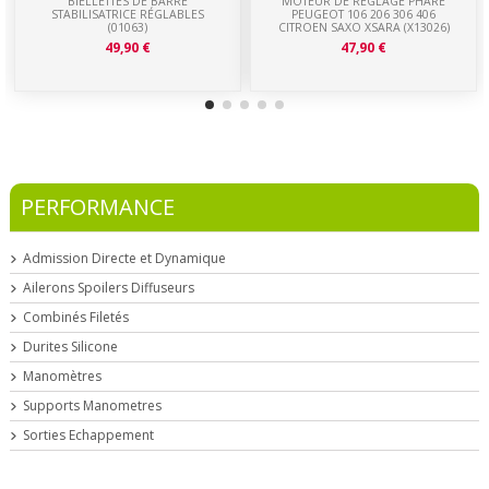
BIELLETTES DE BARRE
MOTEUR DE REGLAGE PHARE
STABILISATRICE RÉGLABLES
PEUGEOT 106 206 306 406
(01063)
CITROEN SAXO XSARA (X13026)
49,90 €
47,90 €
PERFORMANCE
Admission Directe et Dynamique
Ailerons Spoilers Diffuseurs
Combinés Filetés
Durites Silicone
Manomètres
Supports Manometres
Sorties Echappement