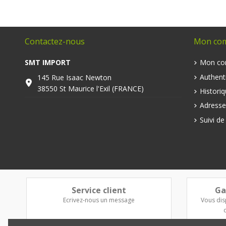
Contactez-nous
Mon co
SMT IMPORT
Mon co
Authenti
145 Rue Isaac Newton
38550 St Maurice l'Exil (FRANCE)
Histori
Adresse
Suivi d
Service client
Ga
Ecrivez-nous un message
Vous dis