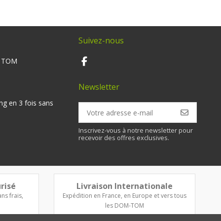
Suivez-nous
M TOM
Newsletter
ng en 3 fois sans
Inscrivez-vous à notre newsletter pour
recevoir des offres exclusives.
risé
Livraison Internationale
ns frais,
Expédition en France, en Europe et vers tous
les DOM-TOM