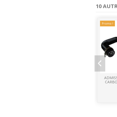
10 AUT
Promo !
ADMIS
CARBO