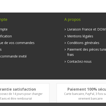
mpte
A propos
mpte
Livraison France et DO
fication
Mentions légales
que de vos commandes
Conditions générales
s
Paiement des pièces tuni
frais
e commande invité
Contactez-nous
rantie satisfaction
Paiement 100% sécu
posez de 14 jours pour changer
Carte bancaire, PayPal, 3 fois sa
d'avis et être remboursé
virement bancaire