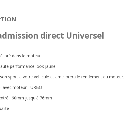
PTION
'admission direct Universel
mélioré dans le moteur
 haute performance look jaune
on sport a votre vehicule et ameliorera le rendement du moteur.
si avec moteur TURBO
entré : 60mm jusqu'à 76mm
alité