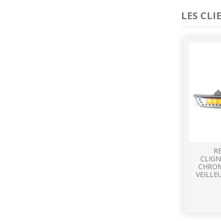
LES CL
R
CLIGN
CHROM
VEILLE