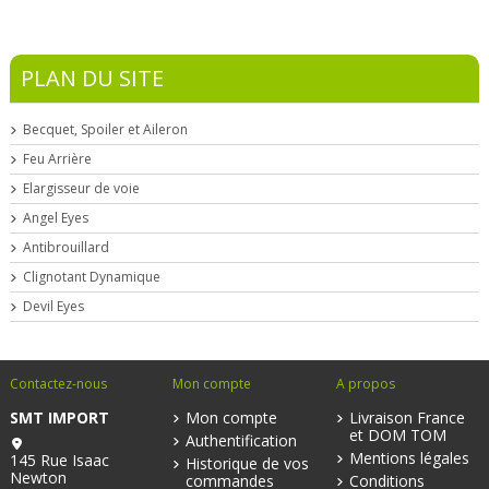
PLAN DU SITE
Becquet, Spoiler et Aileron
Feu Arrière
Elargisseur de voie
Angel Eyes
Antibrouillard
Clignotant Dynamique
Devil Eyes
Contactez-nous
Mon compte
A propos
SMT IMPORT
Mon compte
Livraison France
et DOM TOM
Authentification
Mentions légales
145 Rue Isaac
Historique de vos
Newton
commandes
Conditions