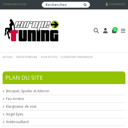
Contactez-nous
Connexion
0
ACCUEIL
PIECES D'ORIGINE
PLAN DU SITE
CLIGNOTANT DYNAMIQUE
PLAN DU SITE
Becquet, Spoiler et Aileron
Feu Arrière
Elargisseur de voie
Angel Eyes
Antibrouillard