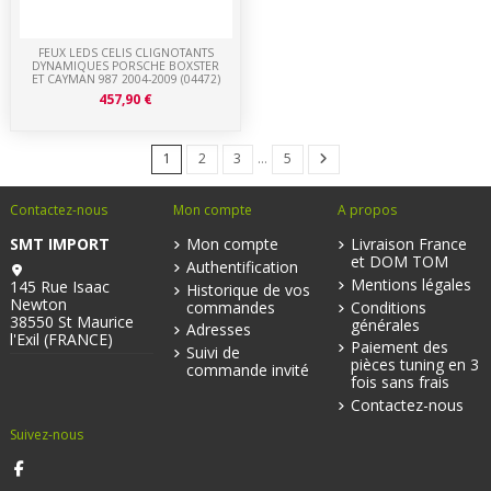
FEUX LEDS CELIS CLIGNOTANTS
DYNAMIQUES PORSCHE BOXSTER
ET CAYMAN 987 2004-2009 (04472)
457,90 €
1
2
3
…
5
Contactez-nous
Mon compte
A propos
SMT IMPORT
Mon compte
Livraison France
et DOM TOM
Authentification
Mentions légales
145 Rue Isaac
Historique de vos
Newton
commandes
Conditions
38550 St Maurice
générales
Adresses
l'Exil (FRANCE)
Paiement des
Suivi de
pièces tuning en 3
commande invité
fois sans frais
Contactez-nous
Suivez-nous