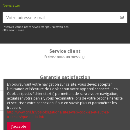
Newsletter
Inscrivez-vous à notre newsletter pour recevoir des
offres exclusives.
Service client
Ecrivez-nous un message
Garantie satisfaction
Vous disposez de 14 jours pour changer d'avis et être remboursé
En poursuivant votre navigation sur ce site, vous devez accepter
l’utilisation et l'écriture de Cookies sur votre appareil connecté. Ces
Cookies (petits fichiers texte) permettent de suivre votre navigation,
Paiement 100% sécurisé
actualiser votre panier, vous reconnaitre lors de votre prochaine visite
et sécuriser votre connexion. Pour en savoir plus et paramétrer les
Carte bancaire, PayPal, 3 fois sans frais, virement bancaire
traceurs:
http://www.cnil.fr/vos-obligations/sites-web-cookies-et-autres-
traceurs/que-dit-la-loi/
Livraison Internationale
Expédition en France, en Europe et vers tous les DOM-TOM
J'accepte