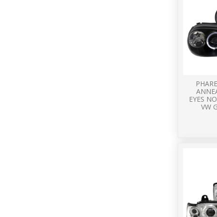
PHARE
ANNE
EYES N
VW G