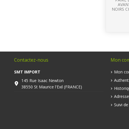
AVAN
NOIRS C
Contactez-nous
Mon co
SMT IMPORT
Mon co
Authenti
145 Rue Isaac Newton
38550 St Maurice l'Exil (FRANCE)
Histori
Adresse
Suivi d