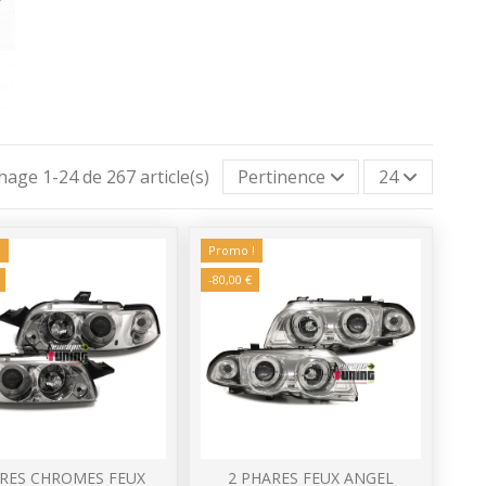
chage 1-24 de 267 article(s)
Pertinence
24
!
Promo !
-80,00 €
RES CHROMES FEUX
2 PHARES FEUX ANGEL