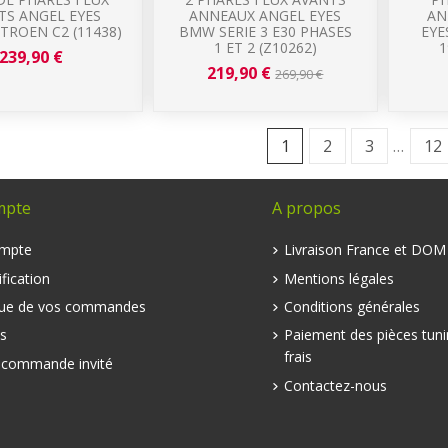
TS ANGEL EYES
ANNEAUX ANGEL EYES
AN
ITROEN C2 (11438)
BMW SERIE 3 E30 PHASES
EYE
1 ET 2 (Z10262)
1
239,90 €
219,90 €
269,90 €
1
2
3
…
12
mpte
A propos
mpte
Livraison France et DO
fication
Mentions légales
que de vos commandes
Conditions générales
s
Paiement des pièces tuni
frais
e commande invité
Contactez-nous