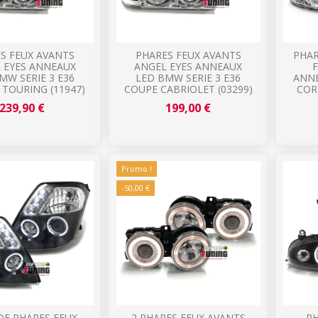
S FEUX AVANTS
PHARES FEUX AVANTS
PHAR
 EYES ANNEAUX
ANGEL EYES ANNEAUX
MW SERIE 3 E36
LED BMW SERIE 3 E36
ANNE
 TOURING (11947)
COUPE CABRIOLET (03299)
COR
239,90 €
199,00 €
Promo !
-50,00 €
DE PHARES FEUX
2 PHARES FEUX AVANTS
PH