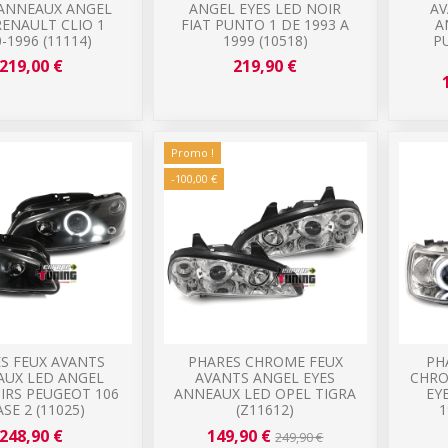
 ANNEAUX ANGEL
ANGEL EYES LED NOIR
AV
RENAULT CLIO 1
FIAT PUNTO 1 DE 1993 A
A
-1996 (11114)
1999 (10518)
P
219,00 €
219,90 €
Promo !
-100,00 €
S FEUX AVANTS
PHARES CHROME FEUX
PH
AUX LED ANGEL
AVANTS ANGEL EYES
CHRO
IRS PEUGEOT 106
ANNEAUX LED OPEL TIGRA
EY
SE 2 (11025)
(Z11612)
1
248,90 €
149,90 €
249,90 €