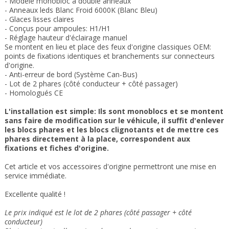
- Modèle monobloc à double anneaux
- Anneaux leds
Blanc Froid 6000K (Blanc Bleu)
- Glaces lisses claires
- Conçus pour ampoules: H1/H1
- Réglage
hauteur d'éclairage manuel
Se montent en lieu et place des feux
d'origine classiques OEM:
points de fixations
identiques et b
ranchements sur connecteurs
d'origine
.
- Anti-erreur de bord (Système Can-Bus)
- Lot de 2 phares (côté conducteur + côté passager)
- Homologués CE
L'installation est simple:
Ils sont monoblocs et se montent
sans faire de modification sur le véhicule, il suffit d'enlever
les blocs phares et les blocs clignotants et de mettre ces
phares directement à la place,
correspondent aux
fixations et fiches d'origine.
Cet article et vos accessoires d'origine permettront une mise en
service immédiate
.
Excellente qualité !
Le prix indiqué est le lot de 2 phares (côté passager + côté
conducteur)