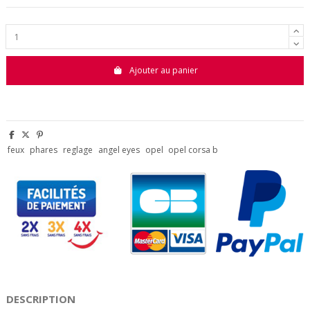
Ajouter au panier
feux
phares
reglage
angel eyes
opel
opel corsa b
DESCRIPTION