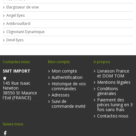
Elargisseur de voie
Angel Eyes
Antibrouillard
Clignotant Dynamique
Devil Eyes
Contactez-nous
Mon compte
A propos
SMT IMPORT
Mon compte
Livraison France
et DOM TOM
Authentification
Mentions légales
145 Rue Isaac
Historique de vos
Newton
commandes
Conditions
38550 St Maurice
générales
Adresses
l'Exil (FRANCE)
Paiement des
Suivi de
pièces tuning en 3
commande invité
fois sans frais
Contactez-nous
Suivez-nous