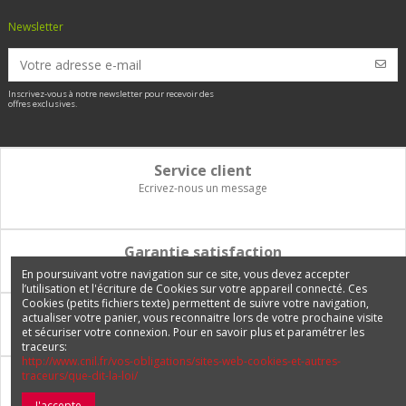
Newsletter
Inscrivez-vous à notre newsletter pour recevoir des
offres exclusives.
Service client
Ecrivez-nous un message
Garantie satisfaction
Vous disposez de 14 jours pour changer d'avis et être remboursé
En poursuivant votre navigation sur ce site, vous devez accepter
l’utilisation et l'écriture de Cookies sur votre appareil connecté. Ces
Cookies (petits fichiers texte) permettent de suivre votre navigation,
Paiement 100% sécurisé
actualiser votre panier, vous reconnaitre lors de votre prochaine visite
et sécuriser votre connexion. Pour en savoir plus et paramétrer les
Carte bancaire, PayPal, 3 fois sans frais, virement bancaire
traceurs:
http://www.cnil.fr/vos-obligations/sites-web-cookies-et-autres-
traceurs/que-dit-la-loi/
Livraison Internationale
Expédition en France, en Europe et vers tous les DOM-TOM
J'accepte