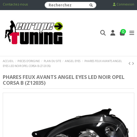
Contactez-nous
Connexion
0
ACCUEIL
PIECES D'ORIGINE
PLAN DU SITE
ANGEL EYES
PHARES FEUX AVANTS ANGEL
EYES LED NOIR OPEL CORSA B (Z12035)
PHARES FEUX AVANTS ANGEL EYES LED NOIR OPEL
CORSA B (Z12035)