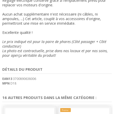
Réglage électrique conservé grâce à l'emplacement prévu pour
replacer vos moteurs d'origine.
Aucun achat supplémentaire n'est nécessaire (ni câbles, ni
ampoules, ...) Cet article, couplé à vos accessoires d'origine,
permettront une mise en service immédiate.
Excellente qualité !
Le prix indiqué est pour la paire de phares (Côté passager + Côté
conducteur)
La photo est contractuelle, prise dans nos locaux et
par nos soins
,
pour aperçu véritable du produit!
DÉTAILS DU PRODUIT
EAN13
3700890638006
MPN
D18
16 AUTRES PRODUITS DANS LA MÊME CATÉGORIE :
Promo !