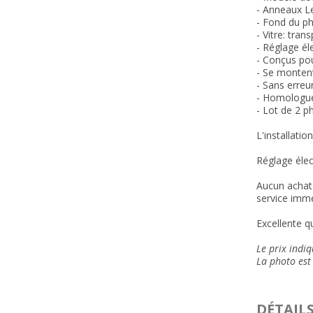
-
Anneaux Le
- Fond du p
- Vitre: tran
- Réglage él
- Conçus pou
- Se montent
- Sans erreu
- Homologu
- Lot de 2 p
L'installatio
Réglage élec
Aucun achat 
service immé
Excellente qu
Le prix indi
La photo est 
DÉTAIL