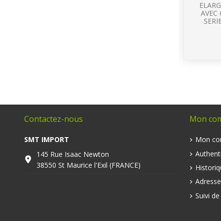
ELARG
AVEC
SERI
Contactez-nous
Mon co
SMT IMPORT
Mon co
Authenti
145 Rue Isaac Newton
38550 St Maurice l'Exil (FRANCE)
Histori
Adresse
Suivi d