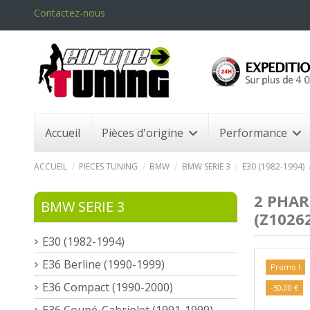
Contactez-nous
Accueil
Pièces d'origine
Performance
ACCUEIL
PIECES TUNING
BMW
BMW SERIE 3
E30 (1982-1994)
2 PHAR
BMW SERIE 3
(Z1026
E30 (1982-1994)
E36 Berline (1990-1999)
Promo !
E36 Compact (1990-2000)
-50,00 €
E36 Coupé-Cabriolet (1991-1999)