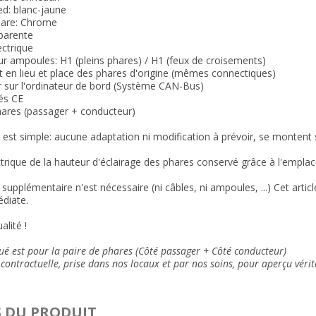
d: blanc-jaune
hare: Chrome
sparente
ectrique
r ampoules: H1 (pleins phares) / H1 (feux de croisements)
 en lieu et place des phares d'origine (mêmes connectiques)
r sur l'ordinateur de bord (Système CAN-Bus)
és CE
hares (passager + conducteur)
n est simple: aucune adaptation ni modification à prévoir, se montent su
trique de la hauteur d'éclairage des phares conservé grâce à l'empla
supplémentaire n'est nécessaire (ni câbles, ni ampoules, ...) Cet arti
diate.
alité !
qué est pour la paire de phares (Côté passager + Côté conducteur)
contractuelle, prise dans nos locaux et
par nos soins
, pour aperçu vérit
S DU PRODUIT