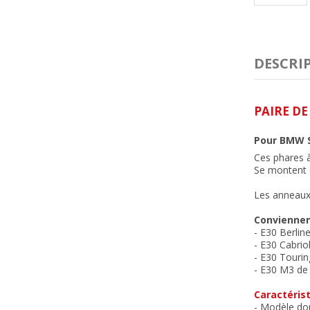
DESCRI
PAIRE D
Pour BMW S
Ces phares 
Se montent e
Les anneaux 
Conviennen
- E30 Berlin
-
E30 Cabriol
- E30 Tourin
- E30 M3 de 
Caractérist
- Modèle do