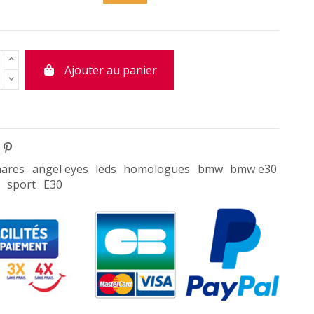
Ajouter au panier
ares
angel eyes
leds
homologues
bmw
bmw e30
sport
E30