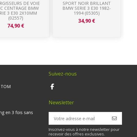
RGISSEURS DE VOIE
SPORT NOIR BRILLANT
F
EC CENTRAGE BMW
BMW SERIE 3 E30 1982-
SER
RIE 3 E30 2X10MM
1994 (05305)
(02557)
34,90 €
74,90 €
Suivez-nous
M TOM
Newsletter
ng en 3 fois sans
Inscrivez-vous à notre newsletter pour
recevoir des offres exclusives.