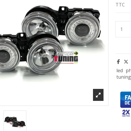
TTC
led
ph
tuning