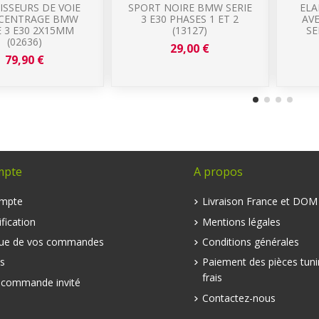
ISSEURS DE VOIE
SPORT NOIRE BMW SERIE
ELA
 CENTRAGE BMW
3 E30 PHASES 1 ET 2
AV
E 3 E30 2X15MM
(13127)
SE
(02636)
29,00 €
79,90 €
mpte
A propos
mpte
Livraison France et DO
fication
Mentions légales
que de vos commandes
Conditions générales
s
Paiement des pièces tuni
frais
e commande invité
Contactez-nous