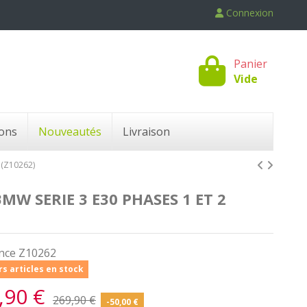
Connexion
Panier
Vide
ons
Nouveautés
Livraison
 (Z10262)
W SERIE 3 E30 PHASES 1 ET 2
nce
Z10262
s articles en stock
,90 €
269,90 €
-50,00 €