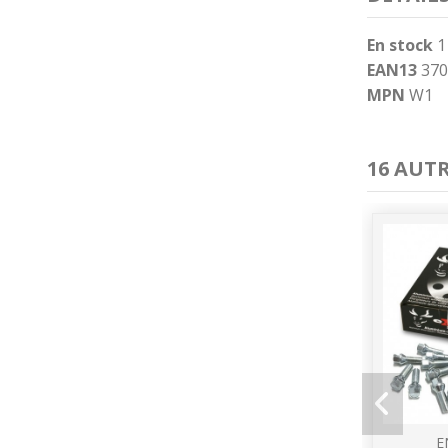
En stock
1
EAN13
370
MPN
W1
16 AUT
E