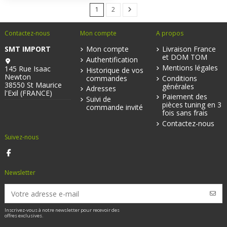
1
2
Contactez-nous
Mon compte
A propos
SMT IMPORT
Mon compte
Livraison France
et DOM TOM
Authentification
Mentions légales
145 Rue Isaac
Historique de vos
Newton
commandes
Conditions
38550 St Maurice
générales
Adresses
l'Exil (FRANCE)
Paiement des
Suivi de
pièces tuning en 3
commande invité
fois sans frais
Contactez-nous
Suivez-nous
Newsletter
Inscrivez-vous à notre newsletter pour recevoir des
offres exclusives.