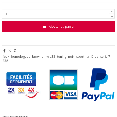
Ajouter au panier
feux
homologues
bmw
bmw e38
tuning
noir
sport
arrières
serie 7
E38
DESCRIPTION