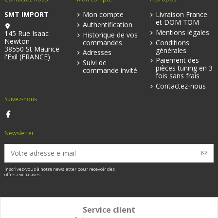
SMT IMPORT
Mon compte
Livraison France
et DOM TOM
Authentification
Mentions légales
145 Rue Isaac
Historique de vos
Newton
commandes
Conditions
38550 St Maurice
générales
Adresses
l'Exil (FRANCE)
Paiement des
Suivi de
pièces tuning en 3
commande invité
fois sans frais
Contactez-nous
Suivez-nous
Newsletter
Inscrivez-vous à notre newsletter pour recevoir des
offres exclusives.
Service client