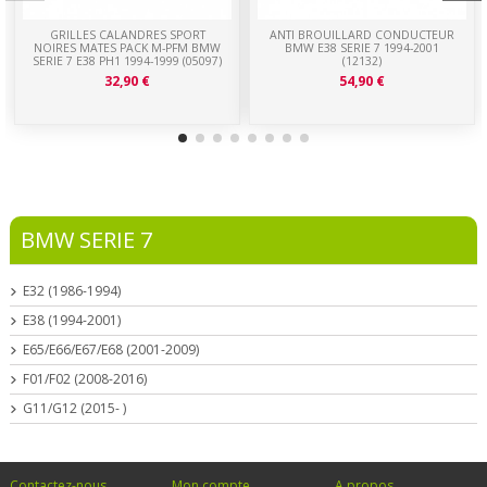
GRILLES CALANDRES SPORT
ANTI BROUILLARD CONDUCTEUR
NOIRES MATES PACK M-PFM BMW
BMW E38 SERIE 7 1994-2001
SERIE 7 E38 PH1 1994-1999 (05097)
(12132)
32,90 €
54,90 €
BMW SERIE 7
E32 (1986-1994)
E38 (1994-2001)
E65/E66/E67/E68 (2001-2009)
F01/F02 (2008-2016)
G11/G12 (2015- )
Contactez-nous
Mon compte
A propos