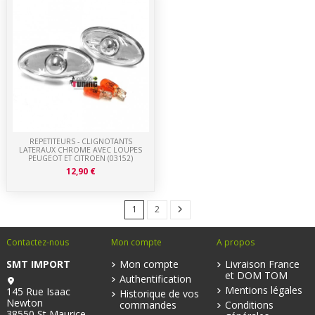
REPETITEURS - CLIGNOTANTS
LATERAUX CHROME AVEC LOUPES
PEUGEOT ET CITROEN (03152)
12,90 €
1
2
Contactez-nous
Mon compte
A propos
SMT IMPORT
Mon compte
Livraison France
et DOM TOM
Authentification
Mentions légales
145 Rue Isaac
Historique de vos
Newton
commandes
Conditions
38550 St Maurice