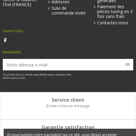
générales
Adresses
l'Exil (FRANCE)
Paiement des
Suivi de
pièces tuning en 3
commande invité
fois sans frais
Contactez-nous
Suivez-nous
Newsletter
Inscrivez-vous à notre newsletter pour recevoir des
offres exclusives.
Service client
Ecrivez-nous un message
Garantie satisfaction
Vous disposez de 14 jours pour changer d'avis et être remboursé
En poursuivant votre navigation sur ce site, vous devez accepter