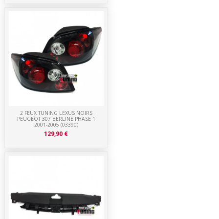
2 FEUX TUNING LEXUS NOIRS
PEUGEOT 307 BERLINE PHASE 1
2001-2005 (03390)
129,90 €