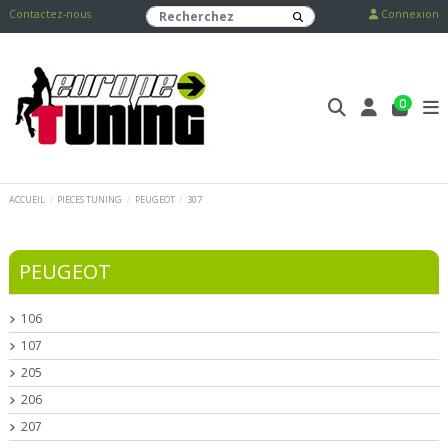
Contactez-nous
Connexion
0
ACCUEIL
PIECES TUNING
PEUGEOT
307
PEUGEOT
106
107
205
206
207