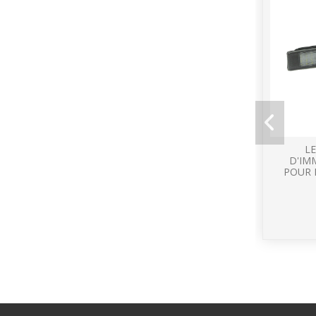
L
D'IM
POUR 