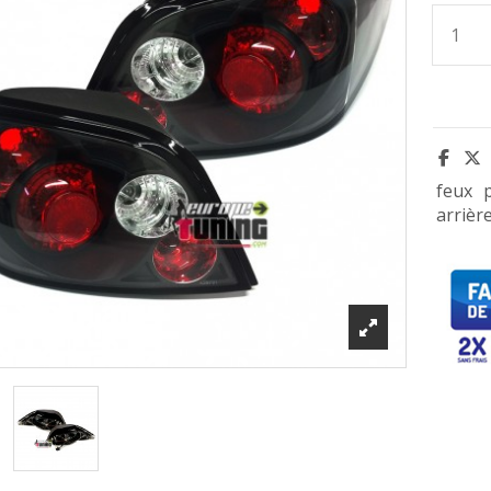
feux
arrièr