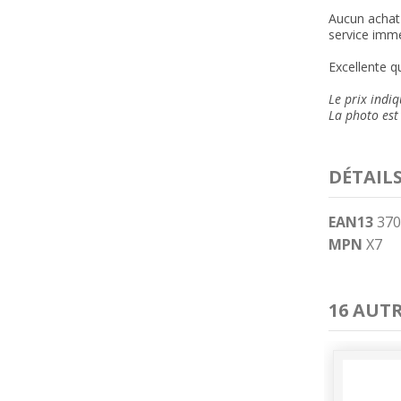
Aucun achat 
service immé
Excellente qu
Le prix indiq
La photo est 
DÉTAIL
EAN13
370
MPN
X7
16 AUT