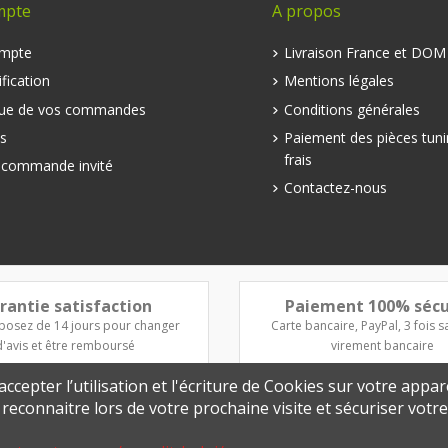
mpte
A propos
mpte
Livraison France et DO
fication
Mentions légales
que de vos commandes
Conditions générales
s
Paiement des pièces tuni
frais
e commande invité
Contactez-nous
rantie satisfaction
Paiement 100% sécu
posez de 14 jours pour changer
Carte bancaire, PayPal, 3 fois sa
d'avis et être remboursé
virement bancaire
ccepter l’utilisation et l'écriture de Cookies sur votre appar
s reconnaitre lors de votre prochaine visite et sécuriser vot