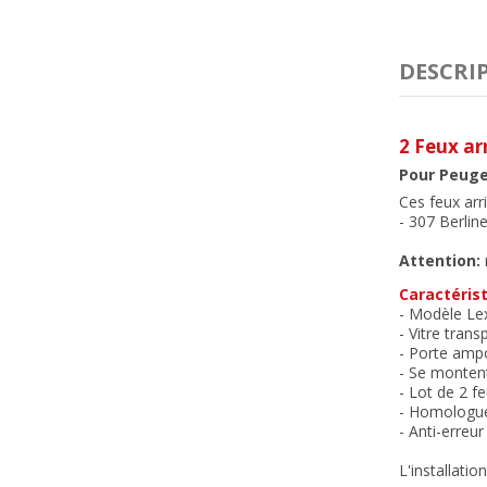
DESCRI
2 Feux ar
Pour Peuge
Ces feux arr
- 307 Berlin
Attention:
Caractérist
- Modèle Le
- Vitre trans
- Porte ampo
- Se montent
- Lot de 2 f
- Homologu
- Anti-erreu
L'installatio