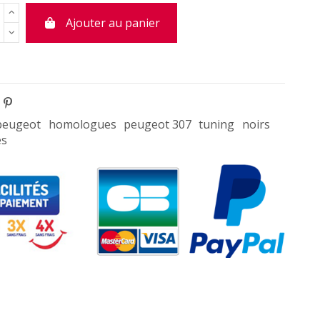
Ajouter au panier
peugeot
homologues
peugeot 307
tuning
noirs
es