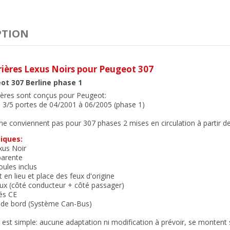
PTION
rières Lexus Noirs
pour Peugeot 307
ot 307 Berline phase 1
ières sont conçus pour Peugeot:
e 3/5 portes de 04/2001 à 06/2005 (phase 1)
ne conviennent pas pour 307 phases 2 mises en circulation à partir d
iques:
xus Noir
parente
ules inclus
 en lieu et place des feux d'origine
eux (côté conducteur + côté passager)
és CE
r de bord (Système Can-Bus)
n est simple: aucune adaptation ni modification à prévoir, se montent su