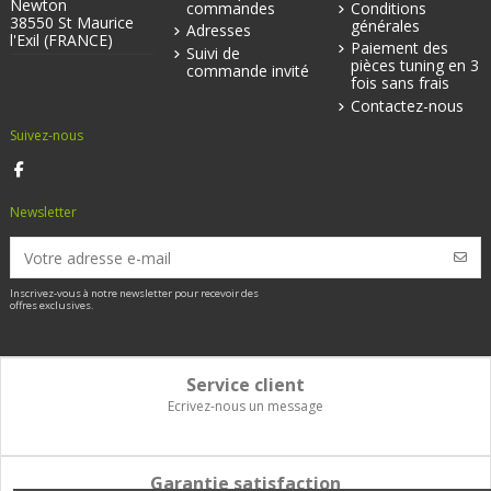
Newton
commandes
Conditions
38550 St Maurice
générales
Adresses
l'Exil (FRANCE)
Paiement des
Suivi de
pièces tuning en 3
commande invité
fois sans frais
Contactez-nous
Suivez-nous
Newsletter
Inscrivez-vous à notre newsletter pour recevoir des
offres exclusives.
Service client
Ecrivez-nous un message
Garantie satisfaction