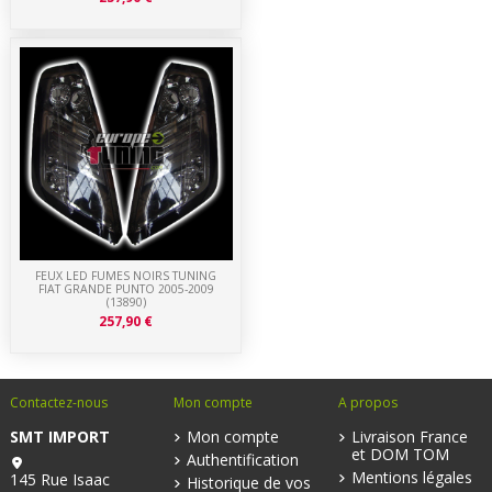
FEUX LED FUMES NOIRS TUNING
FIAT GRANDE PUNTO 2005-2009
(13890)
257,90 €
Contactez-nous
Mon compte
A propos
SMT IMPORT
Mon compte
Livraison France
et DOM TOM
Authentification
Mentions légales
145 Rue Isaac
Historique de vos