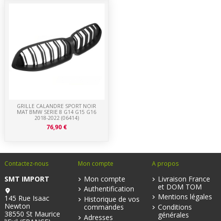
GRILLE CALANDRE SPORT NOIR
MAT BMW SERIE 8 G14 G15 G16
2018-2022 (06414)
76,90 €
Contactez-nous
Mon compte
A propos
SMT IMPORT
Mon compte
Livraison France
et DOM TOM
Authentification
Mentions légales
145 Rue Isaac
Historique de vos
Newton
commandes
Conditions
38550 St Maurice
générales
Adresses