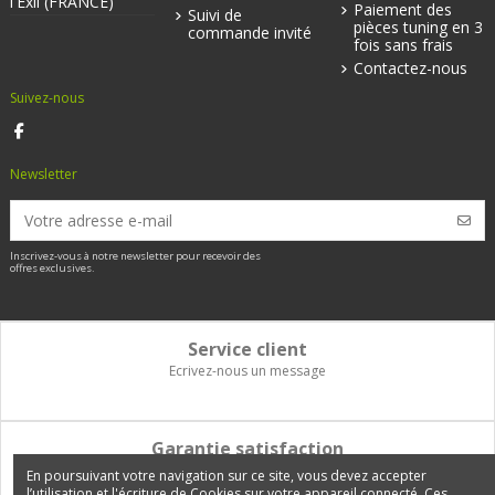
l'Exil (FRANCE)
Paiement des
Suivi de
pièces tuning en 3
commande invité
fois sans frais
Contactez-nous
Suivez-nous
Newsletter
Inscrivez-vous à notre newsletter pour recevoir des
offres exclusives.
Service client
Ecrivez-nous un message
Garantie satisfaction
Vous disposez de 14 jours pour changer d'avis et être remboursé
En poursuivant votre navigation sur ce site, vous devez accepter
l’utilisation et l'écriture de Cookies sur votre appareil connecté. Ces