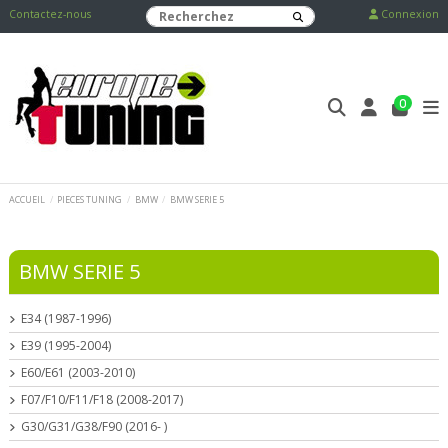
Contactez-nous
Connexion
0
ACCUEIL
PIECES TUNING
BMW
BMW SERIE 5
BMW SERIE 5
E34 (1987-1996)
E39 (1995-2004)
E60/E61 (2003-2010)
F07/F10/F11/F18 (2008-2017)
G30/G31/G38/F90 (2016- )