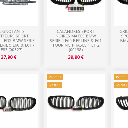
CLIGNOTANTS
CALANDRES SPORT
GRI
TITEURS SPORT
NOIRES MATES BMW
SP
 LEDS BMW SERIE
SERIE 5 E60 BERLINE & E61
BMW
SERIE 5 E60 & E61 -
TOURING PHASES 1 ET 2
 E83 (00327)
(00138)
37,90 €
39,90 €
Promo !
Promo 
-24,00 €
-22,90 €