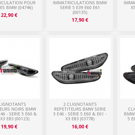
ICULATION POUR
IMMATRICULATIONS BMW
IMMA
ES BMW (04746)
SERIE 5 E39 E60 E61
X5
(00135)
22,90 €
17,90 €
CLIGNOTANTS
2 CLIGNOTANTS
TEURS NOIRS BMW
REPETITEURS BMW SERIE
CL
E46 - SERIE 5 E60 &
3 E46 - SERIE 5 E60 & E61 -
BMW S
 X3 E83 (00123)
X3 E83 (03778)
5 E
19,90 €
16,00 €