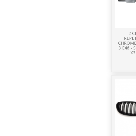
2 
REPE
CHROME
3 E46 - 
X3