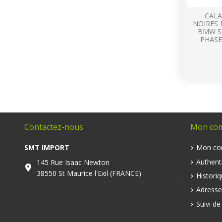
CAL
NOIRES 
BMW SE
PHASES
Contactez-nous
Mon co
SMT IMPORT
Mon co
Authenti
145 Rue Isaac Newton
38550 St Maurice l'Exil (FRANCE)
Histori
Adresse
Suivi d