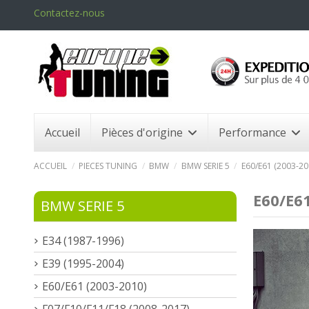
Contactez-nous
Accueil
Pièces d'origine
Performance
ACCUEIL
PIECES TUNING
BMW
BMW SERIE 5
E60/E61 (2003-20
E60/E61
BMW SERIE 5
E34 (1987-1996)
E39 (1995-2004)
E60/E61 (2003-2010)
F07/F10/F11/F18 (2008-2017)