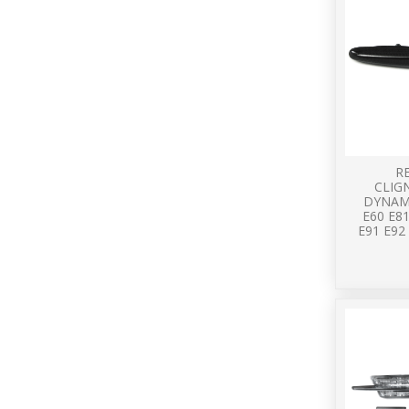
R
CLIG
DYNAM
E60 E81
E91 E92 