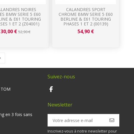
ALANDRES NOIRES
CALANDRES SPORT
ES BMW SERIE 5 E60
CHROME BMW SERIE 5 E60
INE & E61 TOURING
BERLINE & E61 TOURING
SES 1 ET 2 (Z04001)
PHASES 1 ET 2 (00139)
30,00 €
54,90 €
52,90 €
Suivez-nous
M TOM
Newsletter
ng en 3 fois sans
Inscrivez-vous à notre newsletter pour