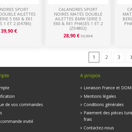
ANDRES SPORT
CALANDRES SPORT
C
DOUBLE AILETTES
NOIRES MATES DOUBLE
MAT
RIE 5 E60 & E61
AILETTES BMW SERIE 5
BERL
 1 ET 2 (04786)
E60 & E61 PHASES 1 ET 2
PHA
(Z04802)
39,90 €
28,90 €
52,90 €
1
2
3
mpte
A propos
mpte
Livraison France et DO
fication
Mentions légales
que de vos commandes
Conditions générales
s
Paiement des pièces tuni
frais
e commande invité
Contactez-nous