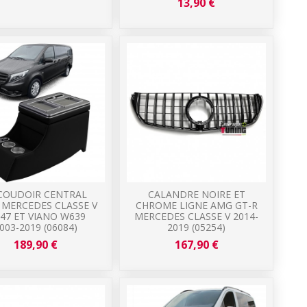
13,90 €
COUDOIR CENTRAL
CALANDRE NOIRE ET
 MERCEDES CLASSE V
CHROME LIGNE AMG GT-R
47 ET VIANO W639
MERCEDES CLASSE V 2014-
003-2019 (06084)
2019 (05254)
189,90 €
167,90 €