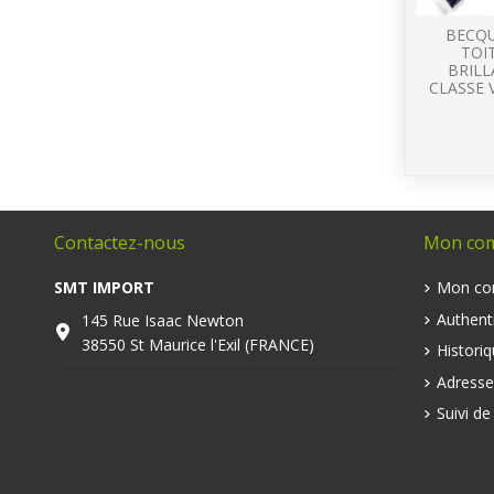
BECQU
TOI
BRIL
CLASSE 
Contactez-nous
Mon co
SMT IMPORT
Mon co
Authenti
145 Rue Isaac Newton
38550 St Maurice l'Exil (FRANCE)
Histori
Adresse
Suivi d