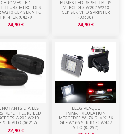
CHROMES LED
FUMES LED REPETITEURS
ETITEURS MERCEDES
MERCEDES W202 W210
 W210 CLK SLK VITO
CLK SLK VITO SPRINTER
PRINTER (04270)
(03698)
24,90 €
24,90 €
GNOTANTS D AILES
LEDS PLAQUE
S REPETITEURS LED
IMMATRICULATION
RCEDES W202 W210
MERCEDES W176 GLA X156
K SLK VITO (06217)
GLE W166 SLK R172 W447
VITO (05292)
22,90 €