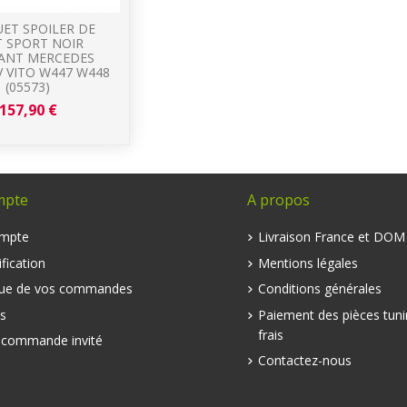
ET SPOILER DE
T SPORT NOIR
LANT MERCEDES
V VITO W447 W448
(05573)
157,90 €
mpte
A propos
mpte
Livraison France et DO
fication
Mentions légales
que de vos commandes
Conditions générales
s
Paiement des pièces tuni
frais
e commande invité
Contactez-nous