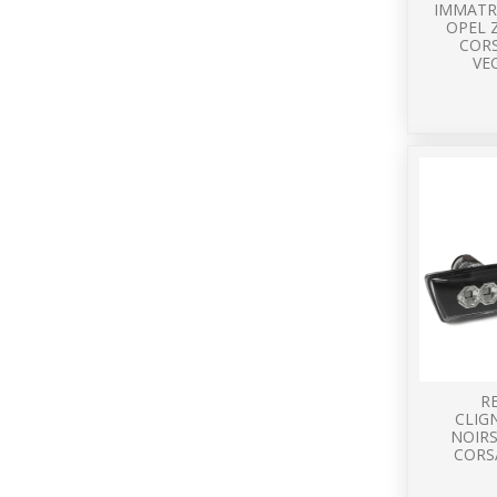
IMMATR
OPEL Z
CORS
VE
R
CLIG
NOIRS
CORSA