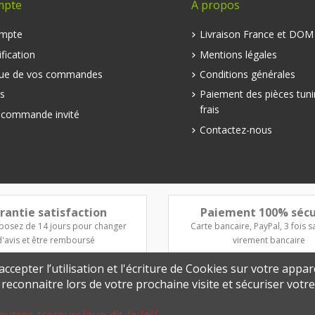
mpte
A propos
mpte
Livraison France et DO
fication
Mentions légales
que de vos commandes
Conditions générales
s
Paiement des pièces tuni
frais
e commande invité
Contactez-nous
rantie satisfaction
Paiement 100% sécu
posez de 14 jours pour changer
Carte bancaire, PayPal, 3 fois sa
d'avis et être remboursé
virement bancaire
ccepter l’utilisation et l'écriture de Cookies sur votre appar
s reconnaitre lors de votre prochaine visite et sécuriser vot