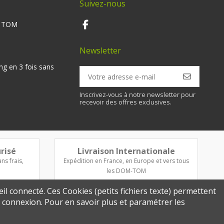
Suivez-nous
M TOM
Newsletter
ng en 3 fois sans
Inscrivez-vous à notre newsletter pour
recevoir des offres exclusives.
risé
Livraison Internationale
ns frais,
Expédition en France, en Europe et vers tous
les DOM-TOM
eil connecté. Ces Cookies (petits fichiers texte) permettent
re connexion. Pour en savoir plus et paramétrer les