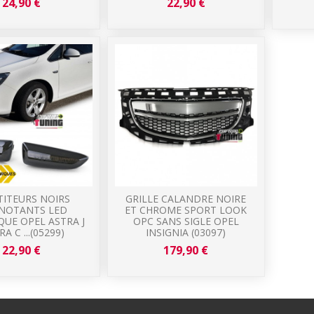
24,90 €
22,90 €
TITEURS NOIRS
GRILLE CALANDRE NOIRE
GNOTANTS LED
ET CHROME SPORT LOOK
UE OPEL ASTRA J
OPC SANS SIGLE OPEL
RA C ...(05299)
INSIGNIA (03097)
22,90 €
179,90 €