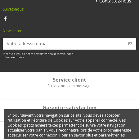
Contactez-nous
Suivez-nous
Newsletter
Inscrivez-vous à notre newsletter pour recevoir des
offres exclusives.
Service client
Ecrivez-nous un message
Garantie satisfaction
Vous disposez de 14 jours pour changer d'avis et être remboursé
En poursuivant votre navigation sur ce site, vous devez accepter
l’utilisation et l'écriture de Cookies sur votre appareil connecté. Ces
Cookies (petits fichiers texte) permettent de suivre votre navigation,
Paiement 100% sécurisé
actualiser votre panier, vous reconnaitre lors de votre prochaine visite
et sécuriser votre connexion. Pour en savoir plus et paramétrer les
Carte bancaire, PayPal, 3 fois sans frais, virement bancaire