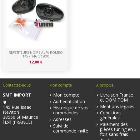
REPETITEURS NOIRS ALFA ROMEO
145 / 146 (01209)
12,00 €
Contactez-nous
Mon compte
A propos
SMT IMPORT
Mon compte
Livraison France
et DOM TOM
Authentification
Mentions légales
145 Rue Isaac
Historique de vos
Newton
commandes
Conditions
38550 St Maurice
générales
Adresses
l'Exil (FRANCE)
Paiement des
Suivi de
pièces tuning en 3
commande invité
fois sans frais