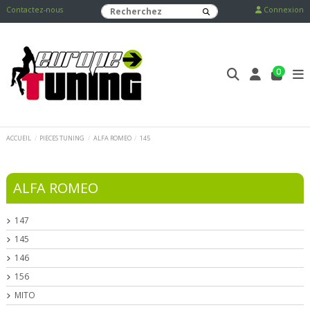
Contactez-nous
Connexion
0
ACCUEIL
PIECES TUNING
ALFA ROMEO
145
ALFA ROMEO
147
145
146
156
MITO