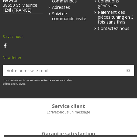
Newton
commandes
Conditions
38550 St Maurice
générales
Adresses
l'Exil (FRANCE)
Paiement des
Suivi de
pièces tuning en 3
commande invité
fois sans frais
Contactez-nous
Suivez-nous
Newsletter
Inscrivez-vous à notre newsletter pour recevoir des
offres exclusives.
Service client
Ecrivez-nous un message
Garantie satisfaction