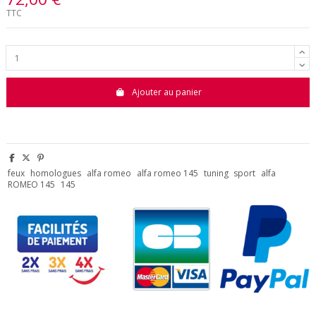
TTC
Ajouter au panier
feux
homologues
alfa romeo
alfa romeo 145
tuning
sport
alfa
ROMEO 145
145