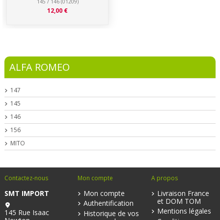
145 / 146 (01209)
12,00 €
ALFA ROMEO
147
145
146
156
MITO
Contactez-nous
Mon compte
A propos
SMT IMPORT
Mon compte
Livraison France
et DOM TOM
Authentification
Mentions légales
145 Rue Isaac
Historique de vos